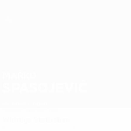
Direkt
zum
Hauptinhalt
Futsal-EURO
MARKO
Marko Spasojević Stat. 2026
SPASOJEVIĆ
Montenegro
Titograd
Überblick
Statistiken
Spiele
Wichtige Statistiken
6
220