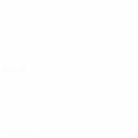
Absolvierte Spiele
Gespielte Minuten
36,67 im Schnitt pro Spiel
1
9
Tore
Abschlüsse gesamt
0,17 im Schnitt pro Spiel
1,5 im Schnitt pro Spiel
1
1
Vorlagen
Gelbe Karten
0,17 im Schnitt pro Spiel
0,17 im Schnitt pro Spiel
0
Rote Karten
Angriff
Verteilung