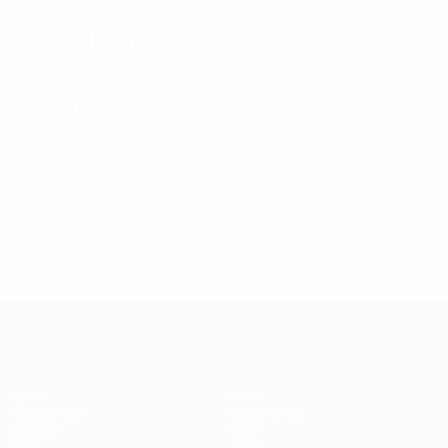
Verteidigung
Karten
1
0
Gelbe Karten
Rote Karten
* Bis auf Weiteres ausgeschlossen. <a
href='https://de.uefa.com/insideuefa/mediaservices/medi
148df89ea5e1-8fa63590fb30-1000--fifa-uefa-
suspendieren-russische-vereine-und-
nationalmannschaft/'>Mehr hier</a>
Futsal-EURO
Spiele
News
Auslosungen
Geschichte
Gruppen
Über
Video
Shop