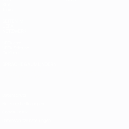
Stat.
Teams
SEITEN IM
UEFA-
NETZWERK
UEFA.com
UEFA-Stiftung
für Kinder
SPRACHE &AUML;NDERN
Deutsch
English
Français
Deutsch
Русский
Español
Italiano
Português
Datenschutz
Nutzungsbedingungen
Cookie-Politik
Datenschutzeinstellungen