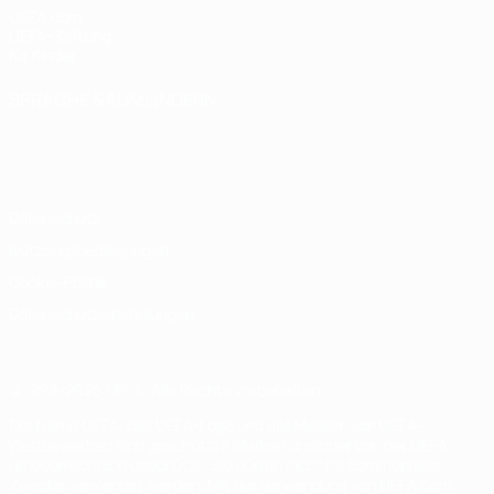
UEFA.com
UEFA-Stiftung
für Kinder
SPRACHE &AUML;NDERN
Deutsch
English
Français
Deutsch
Русский
Español
Italiano
Português
Datenschutz
Nutzungsbedingungen
Cookie-Politik
Datenschutzeinstellungen
© 1998-2026 UEFA. Alle Rechte vorbehalten
Der Name UEFA, das UEFA-Logo und alle Marken von UEFA-
Wettbewerben sind geschützte Marken und/oder von der UEFA
urheberrechtlich geschützt. Sie dürfen nicht für kommerzielle
Zwecke verwendet werden. Mit der Verwendung von UEFA.com