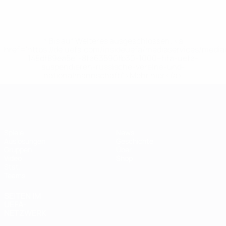
* Bis auf Weiteres ausgeschlossen. <a
href='https://de.uefa.com/insideuefa/mediaservices/medi
148df89ea5e1-8fa63590fb30-1000--fifa-uefa-
suspendieren-russische-vereine-und-
nationalmannschaft/'>Mehr hier</a>
Futsal-EURO
Spiele
News
Auslosungen
Geschichte
Gruppen
Über
Video
Shop
Stat.
Teams
SEITEN IM
UEFA-
NETZWERK