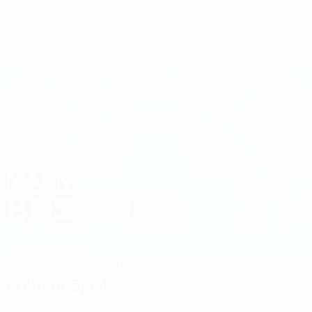
Direkt
zum
Hauptinhalt
Futsal-EURO
MARK
Mark Boskin Stat. 2026
BOSKIN
Estland
Tallinn B.P.
Überblick
Statistiken
Spiele
Frühere Spiele