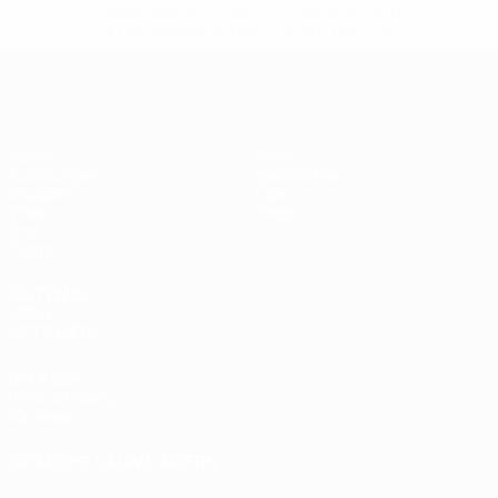
suspendieren-russische-vereine-und-
nationalmannschaft/'>Mehr hier</a>
Futsal-EURO
Spiele
News
Auslosungen
Geschichte
Gruppen
Über
Video
Shop
Stat.
Teams
SEITEN IM
UEFA-
NETZWERK
UEFA.com
UEFA-Stiftung
für Kinder
SPRACHE &AUML;NDERN
Deutsch
English
Français
Deutsch
Русский
Español