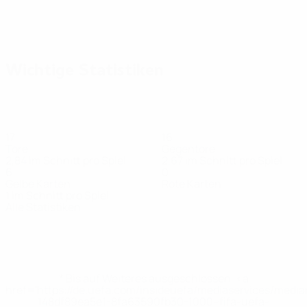
Wichtige Statistiken
17
16
Tore
Gegentore
2,84 im Schnitt pro Spiel
2,67 im Schnitt pro Spiel
6
0
Gelbe Karten
Rote Karten
1 im Schnitt pro Spiel
Alle Statistiken
Kader
Burduja
Burdujel
Cojocaru
Coval
Crasnov
Cubani
Godorojea
Gu
Torhüter
Verteidiger
Stürmer
Stürmer
Stürmer
Torhüter
Stürmer
St
* Bis auf Weiteres ausgeschlossen. <a
href='https://de.uefa.com/insideuefa/mediaservices/medi
148df89ea5e1-8fa63590fb30-1000--fifa-uefa-