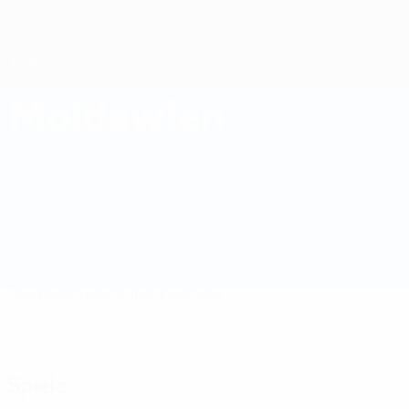
Direkt
zum
Hauptinhalt
Futsal-EURO
Moldawien
Moldawien Futsal-EURO 2026
Überblick
Spiele
Statistiken
Kader
Spiele