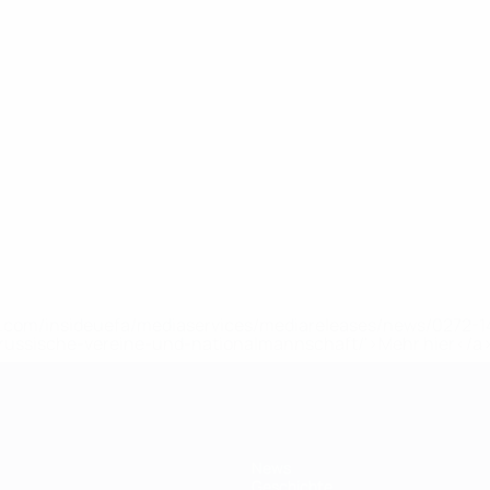
uefa.com/insideuefa/mediaservices/mediareleases/news/0272
russische-vereine-und-nationalmannschaft/'>Mehr hier</a
News
Geschichte