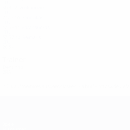
LTU
30
3
-
Voskunovič
8
LTU
27
3
-
Sendžikas
10
LTU
33
3
-
Baranauskas
11
LTU
33
3
3
Reimaris
15
LTU
28
3
-
Trainer
Dentinho
BRA
* Bis auf Weiteres ausgeschlossen. <a href='https://de.
Futsal-EURO
Spiele
Auslosungen