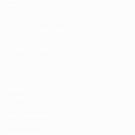
Gruppen
Video
Stat.
Teams
SEITEN IM UEFA-NETZWERK
UEFA.com
UEFA-Stiftung für Kinder
SPRACHE &AUML;NDERN
Deutsch
English
Français
Deutsch
Русский
Español
Italiano
Datenschutz
Nutzungsbedingungen
Cookie-Politik
Datenschutzeinstellungen