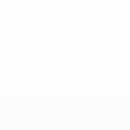
-148df89ea5e1-8fa63590fb30-1000--fifa-uefa-suspendieren-
>