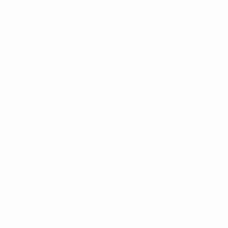
LTU
29
3
10
Jaskutis
22
LTU
21
3
-
Verteidiger
Alter
EM
T
Derendiajev
5
LTU
36
2
2
Bučma
6
LTU
32
3
-
Zagurskas
9
LTU
30
3
-
Vasylius
13
LTU
26
3
1
Juchno
16
LTU
34
3
-
Osauskas
17
LTU
32
3
-
Stürmer
Alter
EM
T
Raštutis
3
LTU
26
3
1
Spietinis
7