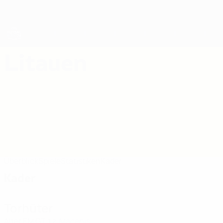
Direkt
zum
Hauptinhalt
Futsal-EURO
Litauen
Litauen Futsal-EURO 2026
Überblick
Spiele
Statistiken
Kader
Kader
Torhüter
Alter
EM
GT
Macenis
12