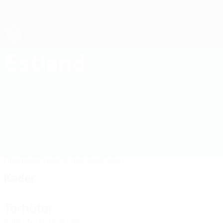
Direkt
zum
Hauptinhalt
Futsal-EURO
Estland
Estland Futsal-EURO 2026
Überblick
Spiele
Statistiken
Kader
Kader
Torhüter
Alter
EM
GT
Kuum
12