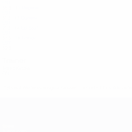
EST
35
3
-
Rebane
11
EST
31
3
-
Gussev
13
EST
21
3
-
Ed. Stüf
14
EST
37
3
-
Ivanov
18
EST
32
3
-
Trainer
Mikko Kytölä
FIN
* Bis auf Weiteres ausgeschlossen. <a href='https://de.
Futsal-EURO
Spiele
Auslosungen