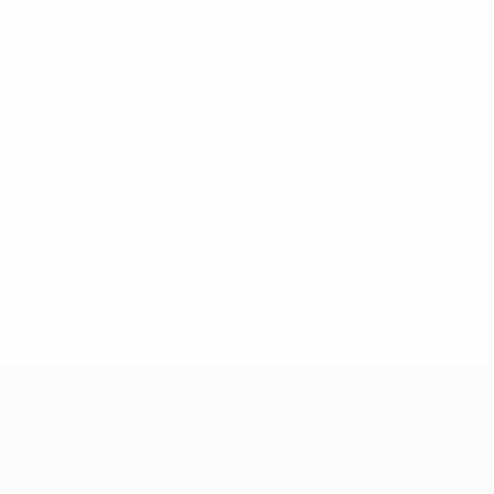
-148df89ea5e1-8fa63590fb30-1000--fifa-uefa-suspendieren-
>