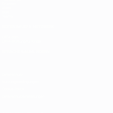
Gruppen
Video
Stat.
Teams
SEITEN IM UEFA-NETZWERK
UEFA.com
UEFA-Stiftung für Kinder
SPRACHE &AUML;NDERN
Deutsch
English
Français
Deutsch
Русский
Español
Italiano
Datenschutz
Nutzungsbedingungen
Cookie-Politik
Datenschutzeinstellungen