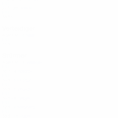
EST
27
3
-
Boskin
20
EST
38
3
5
Verteidiger
Alter
EM
T
Naal
6
EST
33
3
-
Stürmer
Alter
EM
T
Vassiljev
3
EST
36
3
-
Bõstrov
4
EST
34
3
-
Er. Stüf
5
EST
35
3
-
Vnukov
7
EST
34
3
4
Babjak
8
EST
32
3
-
Matinaro
9
EST
38
3
-
Rubel
10