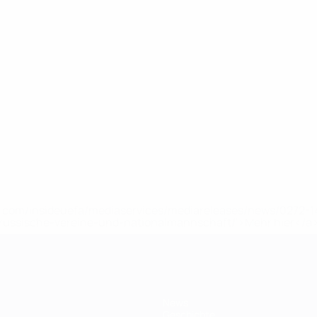
uefa.com/insideuefa/mediaservices/mediareleases/news/0272
russische-vereine-und-nationalmannschaft/'>Mehr hier</a
News
Geschichte