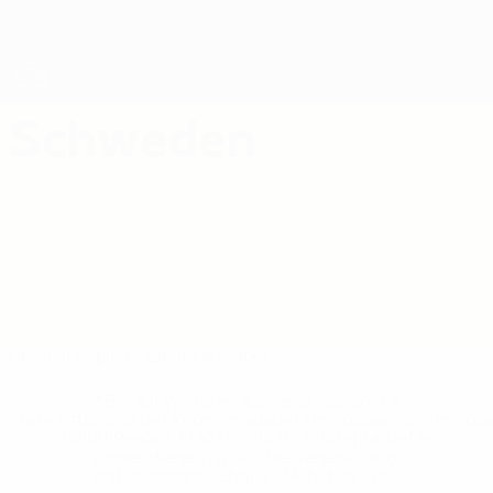
Direkt
zum
Hauptinhalt
Futsal-EURO
Schweden
Schweden Statistiken Futsal-EURO 2026
Überblick
Spiele
Statistiken
Kader
* Bis auf Weiteres ausgeschlossen. <a
href='https://de.uefa.com/insideuefa/mediaservices/medi
148df89ea5e1-8fa63590fb30-1000--fifa-uefa-
suspendieren-russische-vereine-und-
nationalmannschaft/'>Mehr hier</a>