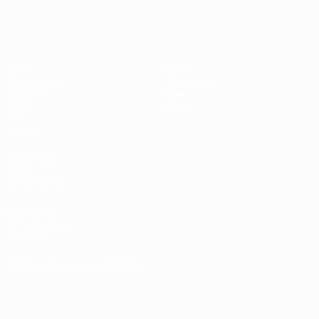
Futsal-EURO
Spiele
News
Auslosungen
Geschichte
Gruppen
Über
Video
Shop
Stat.
Teams
SEITEN IM
UEFA-
NETZWERK
UEFA.com
UEFA-Stiftung
für Kinder
SPRACHE &AUML;NDERN
Deutsch
English
Français
Deutsch
Русский
Español
Italiano
Português