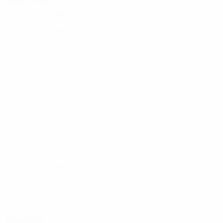
Alter
EM
T
Jaakko Alasuutari
3
FIN
29
4
1
Pikkarainen
4
FIN
28
5
1
Sylla
5
FIN
21
4
1
Korsunov
8
FIN
34
4
-
Paappanen
9
FIN
21
2
-
Lintula
11
FIN
29
6
2
Vuohtoniemi
14
FIN
20
1
-
Pirttijoki
15
FIN
27
6
3
Filppu
17
FIN
26
1
-
J. Intala
18
FIN
32
-
-
Vanha
19
FIN
31
4
1
Trainer