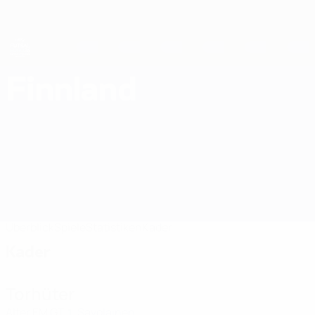
Direkt
zum
Hauptinhalt
Futsal-EURO
Finnland
Finnland Futsal-EURO 2026
Überblick
Spiele
Statistiken
Kader
Kader
Torhüter
Alter
EM
GT
Savolainen
1