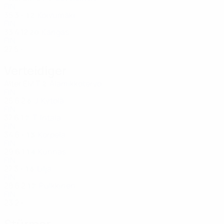
FIN
35
3
-
Koivumäki
12
FIN
33
4
12
Kangas
20
FIN
27
5
-
Verteidiger
Alter
EM
T
Alamikkotervo
2
FIN
25
6
2
J. Kytölä
6
FIN
37
6
1
T. Intala
7
FIN
34
6
-
Korpela
13
FIN
29
6
1
Kunnas
14
FIN
27
3
-
Lilja
16
FIN
28
6
2
Pulkkinen
17
FIN
23
2
-
Stürmer