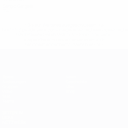
Sergio Gargelli
ITA
* Bis auf Weiteres ausgeschlossen. <a
href='https://de.uefa.com/insideuefa/mediaservices/medi
148df89ea5e1-8fa63590fb30-1000--fifa-uefa-
suspendieren-russische-vereine-und-
nationalmannschaft/'>Mehr hier</a>
Futsal-EURO
Spiele
News
Auslosungen
Geschichte
Gruppen
Über
Video
Shop
Stat.
Teams
SEITEN IM
UEFA-
NETZWERK