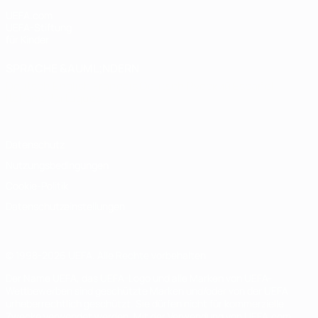
UEFA.com
UEFA-Stiftung
für Kinder
SPRACHE &AUML;NDERN
Deutsch
English
Français
Deutsch
Русский
Español
Italiano
Português
Datenschutz
Nutzungsbedingungen
Cookie-Politik
Datenschutzeinstellungen
© 1998-2026 UEFA. Alle Rechte vorbehalten
Der Name UEFA, das UEFA-Logo und alle Marken von UEFA-
Wettbewerben sind geschützte Marken und/oder von der UEFA
urheberrechtlich geschützt. Sie dürfen nicht für kommerzielle
Zwecke verwendet werden. Mit der Verwendung von UEFA.com