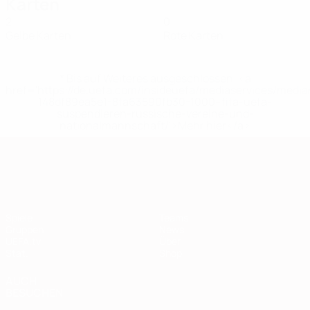
Karten
2
0
Gelbe Karten
Rote Karten
* Bis auf Weiteres ausgeschlossen. <a
href='https://de.uefa.com/insideuefa/mediaservices/medi
148df89ea5e1-8fa63590fb30-1000--fifa-uefa-
suspendieren-russische-vereine-und-
nationalmannschaft/'>Mehr hier</a>
European Qualifiers
Spiele
Teams
Gruppen
News
UEFA.tv
Über
Stat.
Shop
AUCH
BESUCHEN