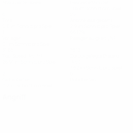
Absolvierte Spiele
Gespielte Minuten
71,6 im Schnitt pro Spiel
6
29
Tore
Abschlüsse gesamt
0,6 im Schnitt pro Spiel
2,9 im Schnitt pro Spiel
1
66,12%
Vorlagen
Passgenauigkeit (%)
0,1 im Schnitt pro Spiel
31,65
76,13
Top-Speed (km/h)
Zurückgelegte Distanz
28,91 im Schnitt pro Spiel
(km)
7,62 im Schnitt pro Spiel
2
0
Gelbe Karten
Rote Karten
0,2 im Schnitt pro Spiel
Angriff