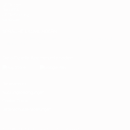
UEFA.com
Die UEFA
UEFA-Stiftung
für Kinder
SPRACHE &AUML;NDERN
Deutsch
English
Français
Deutsch
Русский
Español
Italiano
Português
Die offizielle App herunterladen
Datenschutz
Nutzungsbedingungen
Cookie-Politik
Datenschutzeinstellungen
© 1998-2026 UEFA. Alle Rechte vorbehalten