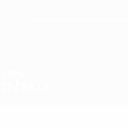
Direkt
zum
Hauptinhalt
Nations League &amp; Women's EURO
Erhalten
Live-Ergebnisse &amp; Statistiken
European Qualifiers
EDIN
Edin Džeko Stat. 2026
DŽEKO
Bosnien-Herzegowina
Schalke
Überblick
Statistiken
Spiele
Wichtige Statistiken
9
716