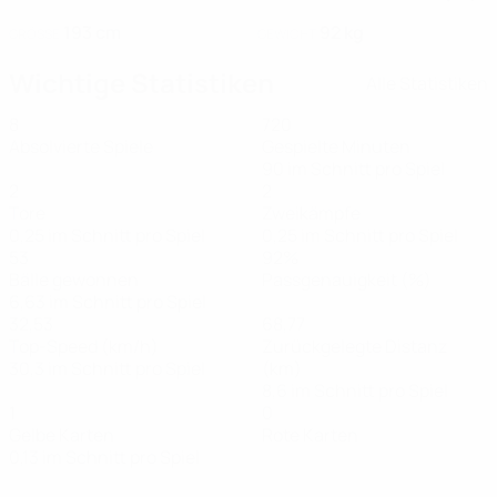
193 cm
92 kg
GRÖSSE
GEWICHT
Wichtige Statistiken
Alle Statistiken
8
720
Absolvierte Spiele
Gespielte Minuten
90 im Schnitt pro Spiel
2
2
Tore
Zweikämpfe
0,25 im Schnitt pro Spiel
0,25 im Schnitt pro Spiel
53
92%
Bälle gewonnen
Passgenauigkeit (%)
6,63 im Schnitt pro Spiel
32,53
68,77
Top-Speed (km/h)
Zurückgelegte Distanz
30,3 im Schnitt pro Spiel
(km)
8,6 im Schnitt pro Spiel
1
0
Gelbe Karten
Rote Karten
0,13 im Schnitt pro Spiel