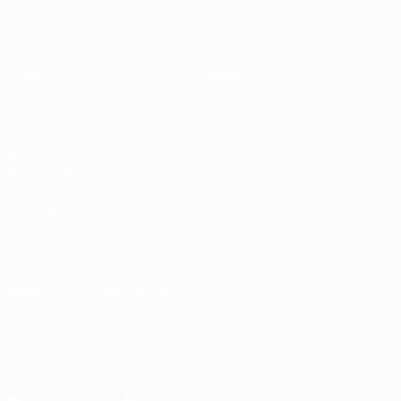
Spiele
Teams
Gruppen
News
UEFA.tv
Über
Stat.
Shop
AUCH
BESUCHEN
UEFA.com
Die UEFA
UEFA-Stiftung
für Kinder
SPRACHE &AUML;NDERN
Deutsch
English
Français
Deutsch
Русский
Español
Italiano
Português
Die offizielle App herunterladen