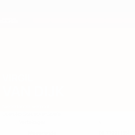
Direkt
zum
Hauptinhalt
Nations League &amp; Women's EURO
Erhalten
Live-Ergebnisse &amp; Statistiken
European Qualifiers
VIRGIL
Virgil van Dijk Stat. 2026
VAN DIJK
Niederlande
Liverpool
Überblick
Statistiken
Spiele
Verteidiger
4
POSITION
TRIKOTNUMMER
Niederlande
08.7.1991 (35)
GEBURTSLAND
GEBURTSDATUM