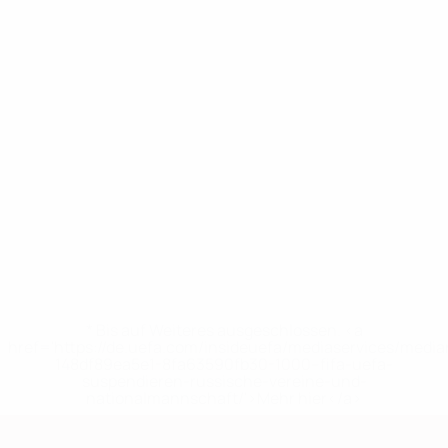
* Bis auf Weiteres ausgeschlossen. <a
href='https://de.uefa.com/insideuefa/mediaservices/medi
148df89ea5e1-8fa63590fb30-1000--fifa-uefa-
suspendieren-russische-vereine-und-
nationalmannschaft/'>Mehr hier</a>
European Qualifiers