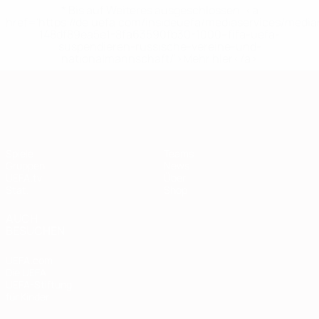
* Bis auf Weiteres ausgeschlossen. <a
href='https://de.uefa.com/insideuefa/mediaservices/medi
148df89ea5e1-8fa63590fb30-1000--fifa-uefa-
suspendieren-russische-vereine-und-
nationalmannschaft/'>Mehr hier</a>
European Qualifiers
Spiele
Teams
Gruppen
News
UEFA.tv
Über
Stat.
Shop
AUCH
BESUCHEN
UEFA.com
Die UEFA
UEFA-Stiftung
für Kinder