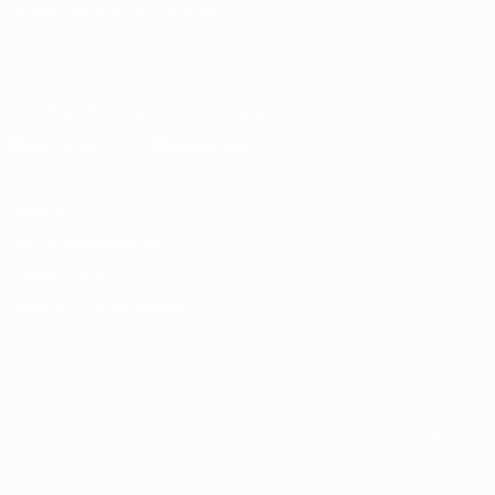
SPRACHE &AUML;NDERN
Deutsch
English
Français
Deutsch
Русский
Español
Italiano
Português
Die offizielle App herunterladen
Datenschutz
Nutzungsbedingungen
Cookie-Politik
Datenschutzeinstellungen
© 1998-2026 UEFA. Alle Rechte vorbehalten
Der Name UEFA, das UEFA-Logo und alle Marken von UEFA-
Wettbewerben sind geschützte Marken und/oder von der UEFA
urheberrechtlich geschützt. Sie dürfen nicht für kommerzielle
Zwecke verwendet werden. Mit der Verwendung von UEFA.com