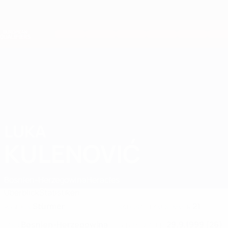
Direkt
zum
Hauptinhalt
Nations League &amp; Women's EURO
Erhalten
Live-Ergebnisse &amp; Statistiken
European Qualifiers
LUKA
Luka Kulenović Stat. 2026
KULENOVIĆ
Bosnien-Herzegowina
Heracles
Überblick
Statistiken
Stürmer
21
POSITION
NATIONALTEAM-NUMMER
Bosnien-Herzegowina
29.9.1999 (26)
LAND
GEBURTSDATUM