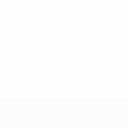
-148df89ea5e1-8fa63590fb30-1000--fifa-uefa-suspendieren-
>