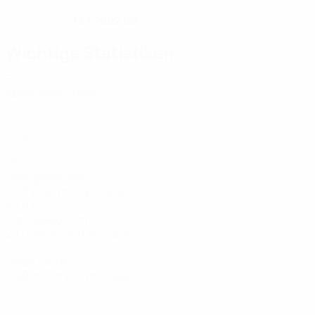
13.1.2002 (24)
GEBURTSDATUM
Wichtige Statistiken
5
Absolvierte Spiele
0
Tore
18
Bälle gewonnen
2,58 im Schnitt pro Spiel
30,07
Top-Speed (km/h)
29,17 im Schnitt pro Spiel
2
Gelbe Karten
0,29 im Schnitt pro Spiel