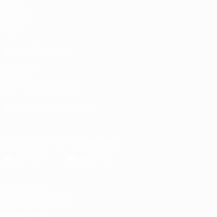
Spiele
Gruppen
UEFA.tv
Stat.
AUCH BESUCHEN
UEFA.com
Die UEFA
UEFA-Stiftung für Kinder
SPRACHE &AUML;NDERN
Deutsch
English
Français
Deutsch
Русский
Español
Italiano
Die offizielle App herunterladen
Datenschutz
Nutzungsbedingungen
Cookie-Politik