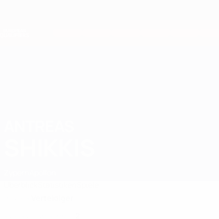
Direkt
zum
Hauptinhalt
Nations League &amp; Women's EURO
Live-Ergebnisse &amp; Statistiken
European Qualifiers
ANTREAS
Antreas Shikkis Stat. 2026
SHIKKIS
Zypern
Apollon
Überblick
Statistiken
Spiele
Verteidiger
POSITION
2
NATIONALTEAM-NUMMER