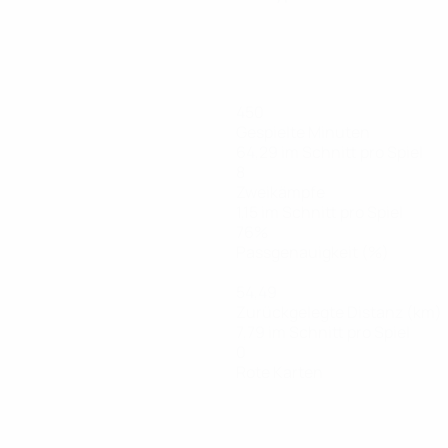
450
Gespielte Minuten
64,29 im Schnitt pro Spiel
8
Zweikämpfe
1,15 im Schnitt pro Spiel
76%
Passgenauigkeit (%)
54,49
Zurückgelegte Distanz (km)
7,79 im Schnitt pro Spiel
0
Rote Karten