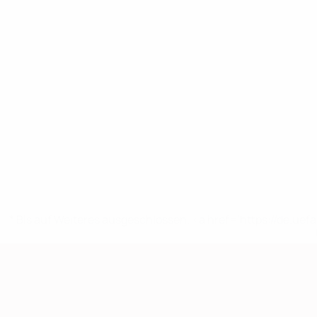
* Bis auf Weiteres ausgeschlossen. <a href='https://de.
European Qualifiers