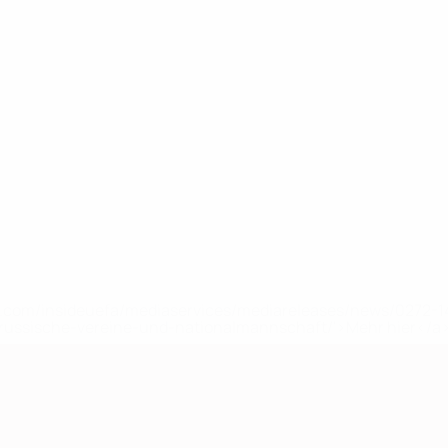
uefa.com/insideuefa/mediaservices/mediareleases/news/0272
russische-vereine-und-nationalmannschaft/'>Mehr hier</a