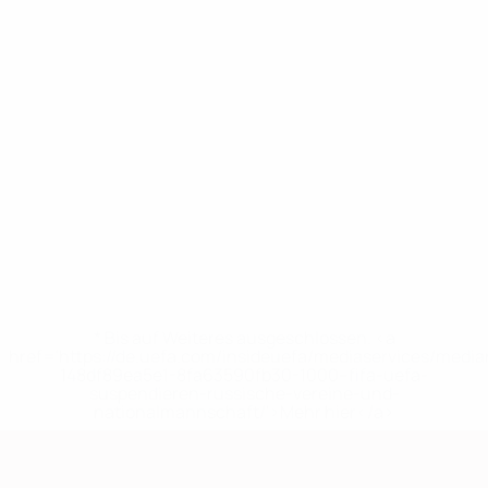
* Bis auf Weiteres ausgeschlossen. <a
href='https://de.uefa.com/insideuefa/mediaservices/medi
148df89ea5e1-8fa63590fb30-1000--fifa-uefa-
suspendieren-russische-vereine-und-
nationalmannschaft/'>Mehr hier</a>
European Qualifiers