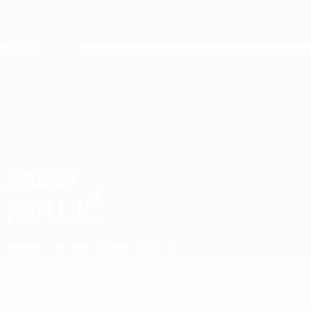
Direkt
zum
Hauptinhalt
Nations League &amp; Women's EURO
Erhalten
Live-Ergebnisse &amp; Statistiken
European Qualifiers
ARJAN
Arjan Malić Stat. 2026
MALIĆ
Bosnien-Herzegowina
Sturm Graz
Überblick
Statistiken
Spiele
KLUBPOSITION
NATIONALTEAMPOSITION
Mittelfeldspieler
Verteidiger