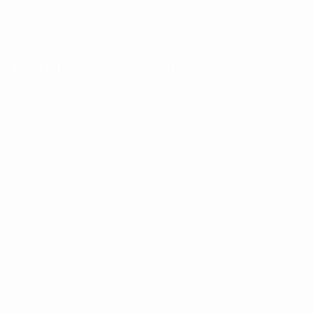
23
Bosnien-Herzegowina
TRIKOTNUMMER
LAND
28.8.2005 (20)
GEBURTSDATUM
Wichtige Statistiken
Alle Statistiken
5
333
Absolvierte Spiele
Gespielte Minuten
66,6 im Schnitt pro Spiel
0
0
Tore
Vorlagen
73,6%
32,01
Passgenauigkeit (%)
Top-Speed (km/h)
31,2 im Schnitt pro Spiel
38,23
1
Zurückgelegte Distanz
Gelbe Karten
(km)
0,2 im Schnitt pro Spiel
7,65 im Schnitt pro Spiel
0
Rote Karten