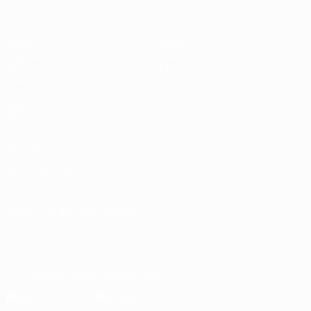
Spiele
Teams
Gruppen
News
UEFA.tv
Über
Stat.
Shop
AUCH
BESUCHEN
UEFA.com
Die UEFA
UEFA-Stiftung
für Kinder
SPRACHE &AUML;NDERN
Deutsch
English
Français
Deutsch
Русский
Español
Italiano
Português
Die offizielle App herunterladen