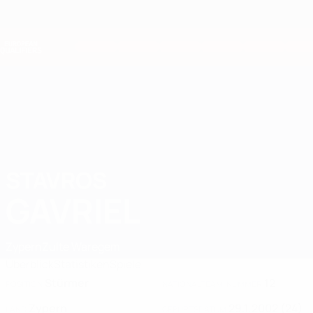
Direkt
zum
Hauptinhalt
Nations League &amp; Women's EURO
Erhalten
Live-Ergebnisse &amp; Statistiken
European Qualifiers
STAVROS
Stavros Gavriel Stat. 2026
GAVRIEL
Zypern
Zulte Waregem
Überblick
Statistiken
Spiele
Stürmer
12
POSITION
NATIONALTEAM-NUMMER
Zypern
29.1.2002 (24)
LAND
GEBURTSDATUM