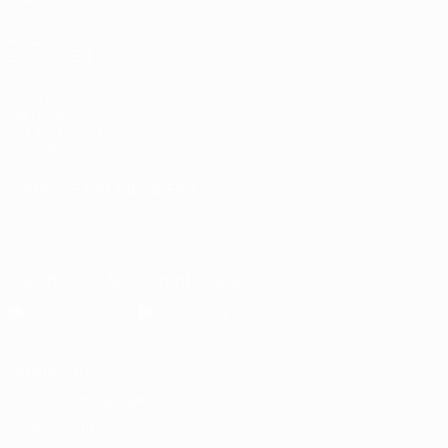
AUCH
BESUCHEN
UEFA.com
Die UEFA
UEFA-Stiftung
für Kinder
SPRACHE &AUML;NDERN
Deutsch
English
Français
Deutsch
Русский
Español
Italiano
Português
Die offizielle App herunterladen
Datenschutz
Nutzungsbedingungen
Cookie-Politik