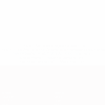
* Bis auf Weiteres ausgeschlossen. <a
href='https://de.uefa.com/insideuefa/mediaservices/medi
148df89ea5e1-8fa63590fb30-1000--fifa-uefa-
suspendieren-russische-vereine-und-
nationalmannschaft/'>Mehr hier</a>
European Qualifiers
Spiele
Teams
Gruppen
News
UEFA.tv
Über
Stat.
Shop