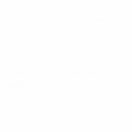
Absolvierte Spiele
Gespielte Minuten
24,34 im Schnitt pro Spiel
0
6
Tore
Abschlüsse gesamt
2 im Schnitt pro Spiel
0
75%
Vorlagen
Passgenauigkeit (%)
32,53
7,98
Top-Speed (km/h)
Zurückgelegte Distanz
31,68 im Schnitt pro Spiel
(km)
2,66 im Schnitt pro Spiel
0
0
Gelbe Karten
Rote Karten
Angriff