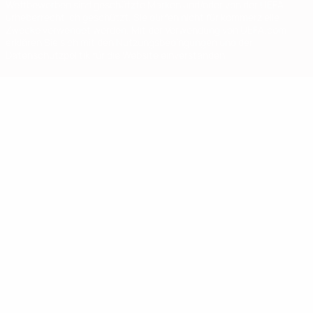
Wettbewerben sind geschützte Marken und/oder von der UEFA
urheberrechtlich geschützt. Sie dürfen nicht für kommerzielle
Zwecke verwendet werden. Mit der Verwendung von UEFA.com
erklären Sie sich mit den Nutzungsbedingungen und der
Datenschutzpolitik für die Website einverstanden.