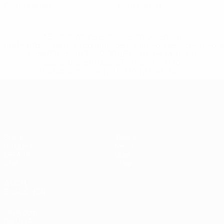
Gelbe Karten
Rote Karten
* Bis auf Weiteres ausgeschlossen. <a
href='https://de.uefa.com/insideuefa/mediaservices/medi
148df89ea5e1-8fa63590fb30-1000--fifa-uefa-
suspendieren-russische-vereine-und-
nationalmannschaft/'>Mehr hier</a>
European Qualifiers
Spiele
Teams
Gruppen
News
UEFA.tv
Über
Stat.
Shop
AUCH
BESUCHEN
UEFA.com
Die UEFA