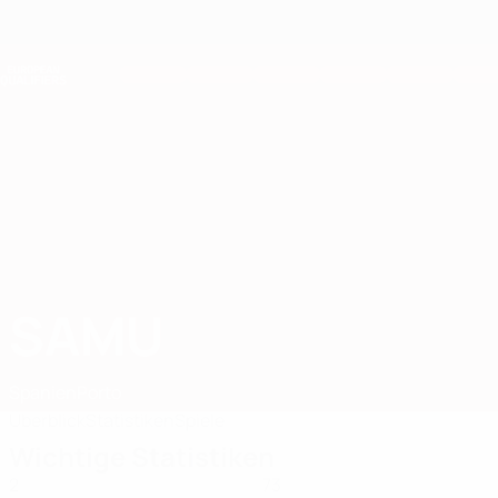
Direkt
zum
Hauptinhalt
Nations League &amp; Women's EURO
Erhalten
Live-Ergebnisse &amp; Statistiken
European Qualifiers
SAMU
Samu Stat. 2026
Spanien
Porto
Überblick
Statistiken
Spiele
Wichtige Statistiken
2
73