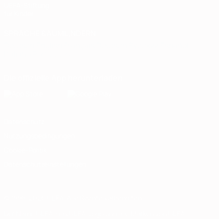
UEFA-Stiftung
für Kinder
SPRACHE &AUML;NDERN
Deutsch
English
Français
Deutsch
Русский
Español
Italiano
Português
Die offizielle App herunterladen
Datenschutz
Nutzungsbedingungen
Cookie-Politik
Datenschutzeinstellungen
© 1998-2026 UEFA. Alle Rechte vorbehalten
Der Name UEFA, das UEFA-Logo und alle Marken von UEFA-