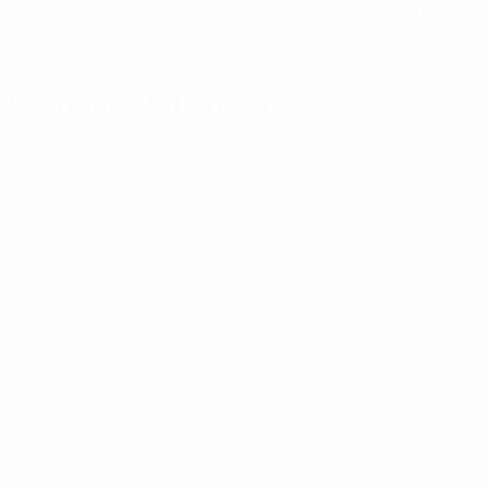
30
11
KLUB-RÜCKENNUMMER
NATIONALTEAM-NUMMER
Finnland
09.2.2001 (25)
LAND
GEBURTSDATUM
Wichtige Statistiken
Alle Statistiken
0
0
Gelbe Karten
Rote Karten