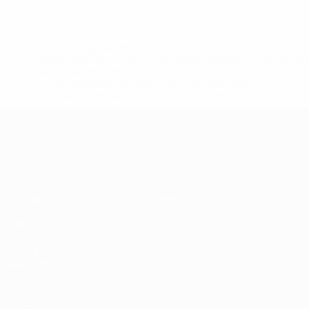
* Bis auf Weiteres ausgeschlossen. <a
href='https://de.uefa.com/insideuefa/mediaservices/medi
148df89ea5e1-8fa63590fb30-1000--fifa-uefa-
suspendieren-russische-vereine-und-
nationalmannschaft/'>Mehr hier</a>
European Qualifiers
Spiele
Teams
Gruppen
News
UEFA.tv
Über
Stat.
Shop
AUCH
BESUCHEN
UEFA.com
Die UEFA