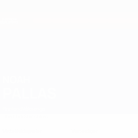
Direkt
zum
Hauptinhalt
Nations League &amp; Women's EURO
Erhalten
Live-Ergebnisse &amp; Statistiken
European Qualifiers
NOAH
Noah Pallas Stat. 2026
PALLAS
Finnland
Vålerenga
Überblick
Statistiken
KLUBPOSITION
NATIONALTEAMPOSITION
Mittelfeldspieler
Verteidiger