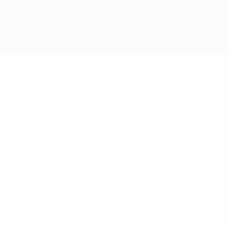
Wettbewerben sind geschützte Marken und/oder von der UEFA
urheberrechtlich geschützt. Sie dürfen nicht für kommerzielle
Zwecke verwendet werden. Mit der Verwendung von UEFA.com
erklären Sie sich mit den Nutzungsbedingungen und der
Datenschutzpolitik für die Website einverstanden.