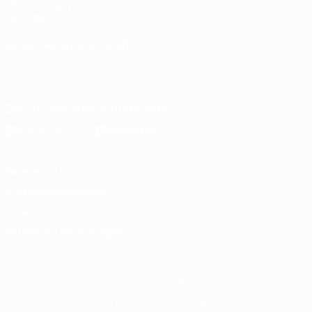
UEFA-Stiftung
für Kinder
SPRACHE &AUML;NDERN
Deutsch
English
Français
Deutsch
Русский
Español
Italiano
Português
Die offizielle App herunterladen
Datenschutz
Nutzungsbedingungen
Cookie-Politik
Datenschutzeinstellungen
© 1998-2026 UEFA. Alle Rechte vorbehalten
Der Name UEFA, das UEFA-Logo und alle Marken von UEFA-