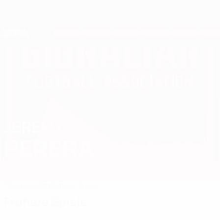
Direkt
zum
Hauptinhalt
Nations League &amp; Women's EURO
Erhalten
Live-Ergebnisse &amp; Statistiken
European Qualifiers
JEREMY
Jeremy Perera Stat. 2026
PERERA
Gibraltar
Ashington
Überblick
Statistiken
Spiele
Frühere Spiele