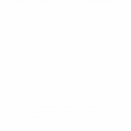
European Qualifiers
Mo 17 Nov. 2025
· Qualifikationsrunde
European Qualifiers
So 12 Okt. 2025
· Qualifikationsrunde
* Bis auf Weiteres ausgeschlossen. <a
href='https://de.uefa.com/insideuefa/mediaservices/medi
148df89ea5e1-8fa63590fb30-1000--fifa-uefa-
suspendieren-russische-vereine-und-
nationalmannschaft/'>Mehr hier</a>