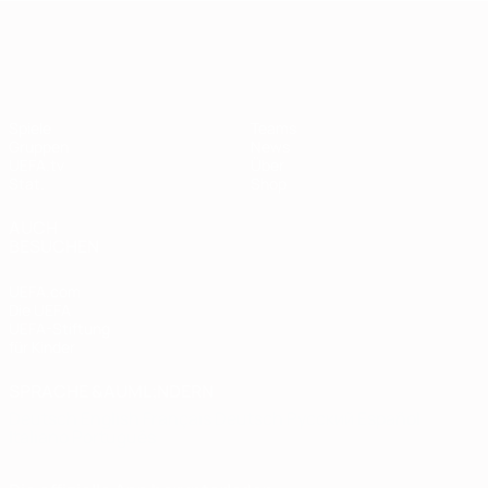
European Qualifiers
Spiele
Teams
Gruppen
News
UEFA.tv
Über
Stat.
Shop
AUCH
BESUCHEN
UEFA.com
Die UEFA
UEFA-Stiftung
für Kinder
SPRACHE &AUML;NDERN
Deutsch
English
Français
Deutsch
Русский
Español
Italiano
Português