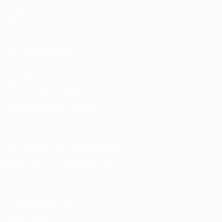
Spiele
Gruppen
UEFA.tv
Stat.
AUCH BESUCHEN
UEFA.com
Die UEFA
UEFA-Stiftung für Kinder
SPRACHE &AUML;NDERN
Deutsch
English
Français
Deutsch
Русский
Español
Italiano
Die offizielle App herunterladen
Datenschutz
Nutzungsbedingungen
Cookie-Politik