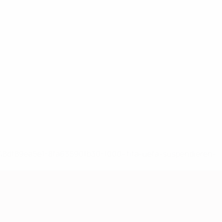
-148df89ea5e1-8fa63590fb30-1000--fifa-uefa-suspendieren-
>