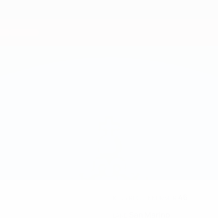
46
KLUB-RÜCKENNUMMER
San Marino
LAND