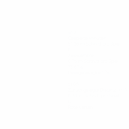
459
Gespielte Minuten
57,38 im Schnitt pro Spiel
6
Zweikämpfe
0,75 im Schnitt pro Spiel
73,67%
Passgenauigkeit (%)
51,08
Zurückgelegte Distanz (km)
6,39 im Schnitt pro Spiel
0
Rote Karten