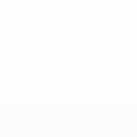
uefa.com/insideuefa/mediaservices/mediareleases/news/0272
russische-vereine-und-nationalmannschaft/'>Mehr hier</a