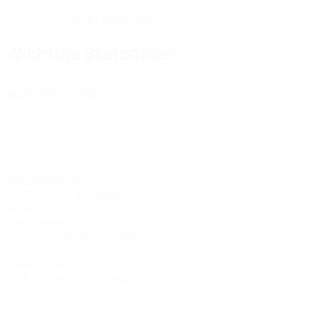
01.10.2006 (19)
GEBURTSDATUM
Wichtige Statistiken
6
Absolvierte Spiele
0
Tore
12
Bälle gewonnen
1,5 im Schnitt pro Spiel
32,22
Top-Speed (km/h)
30,42 im Schnitt pro Spiel
2
Gelbe Karten
0,25 im Schnitt pro Spiel