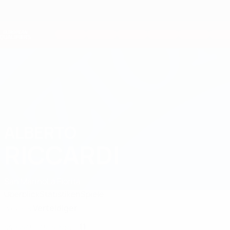
Direkt
zum
Hauptinhalt
Nations League &amp; Women's EURO
Live-Ergebnisse &amp; Statistiken
European Qualifiers
ALBERTO
Alberto Riccardi Stat. 2026
RICCARDI
San Marino
La Fiorita
Überblick
Statistiken
Spiele
Verteidiger
POSITION
11
NATIONALTEAM-NUMMER