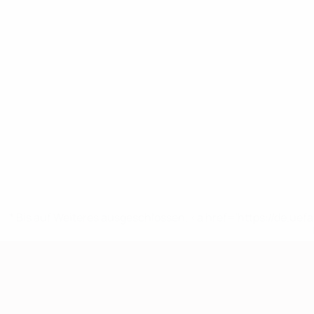
* Bis auf Weiteres ausgeschlossen. <a href='https://de.
European Qualifiers