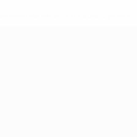
-148df89ea5e1-8fa63590fb30-1000--fifa-uefa-suspendieren-
>