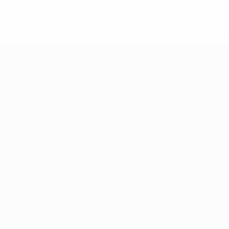
uefa.com/insideuefa/mediaservices/mediareleases/news/0272
russische-vereine-und-nationalmannschaft/'>Mehr hier</a
Teams
News
Über
Shop
Português