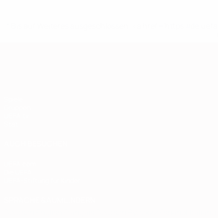
* Bis auf Weiteres ausgeschlossen. <a href='https://de.
European Qualifiers
Spiele
Gruppen
UEFA.tv
Stat.
AUCH BESUCHEN
UEFA.com
Die UEFA
UEFA-Stiftung für Kinder
SPRACHE &AUML;NDERN
Deutsch
English
Français
Deutsch
Русский
Español
Italiano