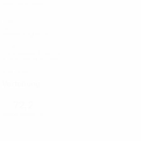
Absolvierte Spiele
0
Tore
72,2%
Passgenauigkeit (%)
33,36
Zurückgelegte Distanz (km)
6,68 im Schnitt pro Spiel
0
Rote Karten
Verteilung
72,2
Passgenauigkeit (%)