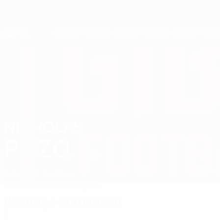
Direkt
zum
Hauptinhalt
Nations League &amp; Women's EURO
Live-Ergebnisse &amp; Statistiken
European Qualifiers
NICHOLAS
Nicholas Pozo Stat. 2026
POZO
Gibraltar
L. Red Imps
Überblick
Statistiken
Spiele
Wichtige Statistiken
5