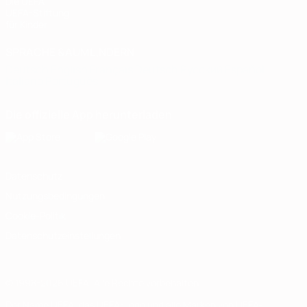
Die UEFA
UEFA-Stiftung
für Kinder
SPRACHE &AUML;NDERN
Deutsch
English
Français
Deutsch
Русский
Español
Italiano
Português
Die offizielle App herunterladen
Datenschutz
Nutzungsbedingungen
Cookie-Politik
Datenschutzeinstellungen
© 1998-2026 UEFA. Alle Rechte vorbehalten
Der Name UEFA, das UEFA-Logo und alle Marken von UEFA-