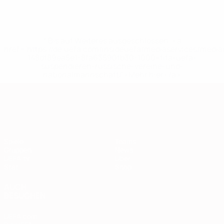
* Bis auf Weiteres ausgeschlossen. <a
href='https://de.uefa.com/insideuefa/mediaservices/medi
148df89ea5e1-8fa63590fb30-1000--fifa-uefa-
suspendieren-russische-vereine-und-
nationalmannschaft/'>Mehr hier</a>
European Qualifiers
Spiele
Teams
Gruppen
News
UEFA.tv
Über
Stat.
Shop
AUCH
BESUCHEN
UEFA.com