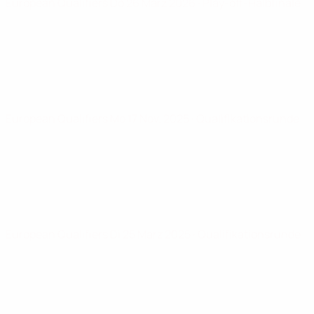
European Qualifiers
Do 26 März 2026
· Play-off-Halbfinale
European Qualifiers
Mo 17 Nov. 2025
· Qualifikationsrunde
European Qualifiers
Di 25 März 2025
· Qualifikationsrunde