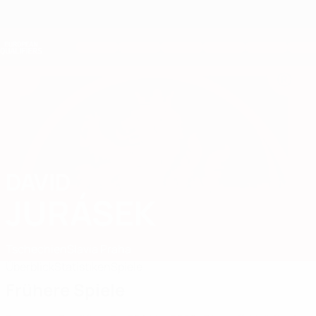
Direkt
zum
Hauptinhalt
Nations League &amp; Women's EURO
Erhalten
Live-Ergebnisse &amp; Statistiken
European Qualifiers
DAVID
David Jurásek Stat. 2026
JURÁSEK
Tschechien
Slavia Praha
Überblick
Statistiken
Spiele
Frühere Spiele