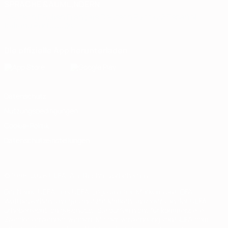
SPRACHE &AUML;NDERN
Deutsch
English
Français
Deutsch
Русский
Español
Italiano
Português
Die offizielle App herunterladen
Datenschutz
Nutzungsbedingungen
Cookie-Politik
Datenschutzeinstellungen
© 1998-2026 UEFA. Alle Rechte vorbehalten
Der Name UEFA, das UEFA-Logo und alle Marken von UEFA-
Wettbewerben sind geschützte Marken und/oder von der UEFA
urheberrechtlich geschützt. Sie dürfen nicht für kommerzielle
Zwecke verwendet werden. Mit der Verwendung von UEFA.com