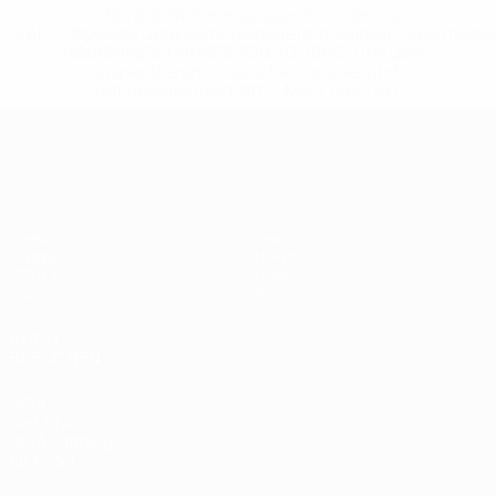
* Bis auf Weiteres ausgeschlossen. <a
href='https://de.uefa.com/insideuefa/mediaservices/medi
148df89ea5e1-8fa63590fb30-1000--fifa-uefa-
suspendieren-russische-vereine-und-
nationalmannschaft/'>Mehr hier</a>
European Qualifiers
Spiele
Teams
Gruppen
News
UEFA.tv
Über
Stat.
Shop
AUCH
BESUCHEN
UEFA.com
Die UEFA
UEFA-Stiftung
für Kinder