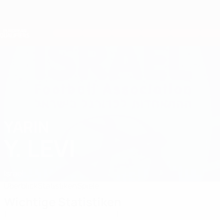
Direkt
zum
Hauptinhalt
Nations League &amp; Women's EURO
Erhalten
Live-Ergebnisse &amp; Statistiken
European Qualifiers
YARIN
Yarin Y. Levi Stat. 2026
Y. LEVI
Israel
Überblick
Statistiken
Spiele
Wichtige Statistiken
1
1