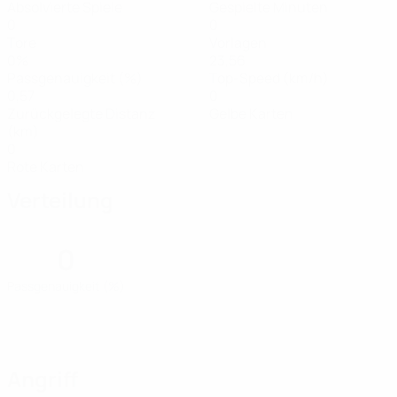
Absolvierte Spiele
Gespielte Minuten
0
0
Tore
Vorlagen
0%
23,56
Passgenauigkeit (%)
Top-Speed (km/h)
0,57
0
Zurückgelegte Distanz
Gelbe Karten
(km)
0
Rote Karten
Verteilung
0
Passgenauigkeit (%)
Angriff