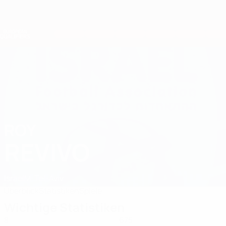
Direkt
zum
Hauptinhalt
Nations League &amp; Women's EURO
Erhalten
Live-Ergebnisse &amp; Statistiken
European Qualifiers
ROY
Roy Revivo Stat. 2026
REVIVO
Israel
M. Tel-Aviv
Überblick
Statistiken
Spiele
Wichtige Statistiken
8
675