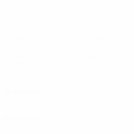
Absolvierte Spiele
Gespielte Minuten
84,38 im Schnitt pro Spiel
1
7
Tore
Zweikämpfe
0,13 im Schnitt pro Spiel
0,88 im Schnitt pro Spiel
23
79,5%
Bälle gewonnen
Passgenauigkeit (%)
2,88 im Schnitt pro Spiel
32,08
73,25
Top-Speed (km/h)
Zurückgelegte Distanz
30,56 im Schnitt pro Spiel
(km)
9,16 im Schnitt pro Spiel
0
0
Gelbe Karten
Rote Karten
Verteidigung
Verteilung