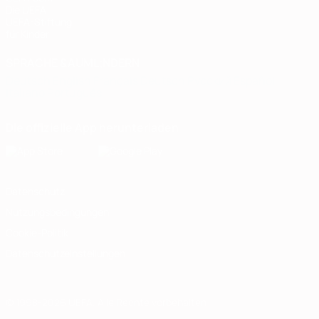
Die UEFA
UEFA-Stiftung
für Kinder
SPRACHE &AUML;NDERN
Deutsch
English
Français
Deutsch
Русский
Español
Italiano
Português
Die offizielle App herunterladen
Datenschutz
Nutzungsbedingungen
Cookie-Politik
Datenschutzeinstellungen
© 1998-2026 UEFA. Alle Rechte vorbehalten