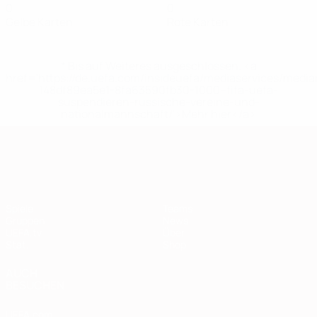
0
0
Gelbe Karten
Rote Karten
* Bis auf Weiteres ausgeschlossen. <a
href='https://de.uefa.com/insideuefa/mediaservices/medi
148df89ea5e1-8fa63590fb30-1000--fifa-uefa-
suspendieren-russische-vereine-und-
nationalmannschaft/'>Mehr hier</a>
European Qualifiers
Spiele
Teams
Gruppen
News
UEFA.tv
Über
Stat.
Shop
AUCH
BESUCHEN
UEFA.com