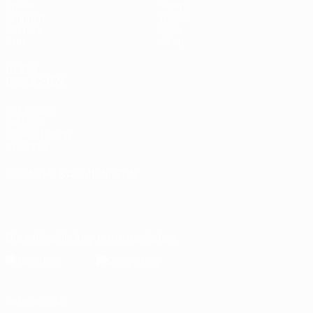
Spiele
Teams
Gruppen
News
UEFA.tv
Über
Stat.
Shop
AUCH
BESUCHEN
UEFA.com
Die UEFA
UEFA-Stiftung
für Kinder
SPRACHE &AUML;NDERN
Deutsch
English
Français
Deutsch
Русский
Español
Italiano
Português
Die offizielle App herunterladen
Datenschutz