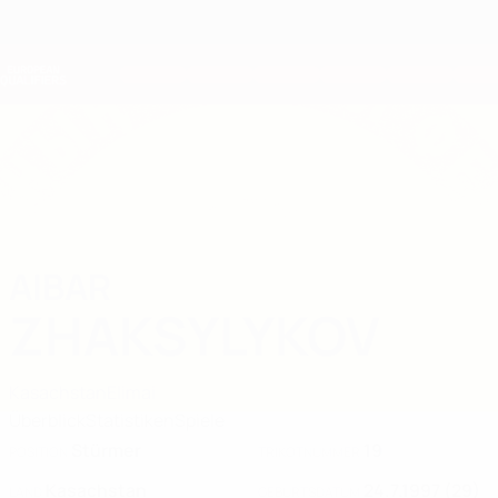
Direkt
zum
Hauptinhalt
Nations League &amp; Women's EURO
Erhalten
Live-Ergebnisse &amp; Statistiken
European Qualifiers
AIBAR
Aibar Zhaksylykov Stat. 2026
ZHAKSYLYKOV
Kasachstan
Elimai
Überblick
Statistiken
Spiele
Stürmer
19
POSITION
TRIKOTNUMMER
Kasachstan
24.7.1997 (29)
LAND
GEBURTSDATUM