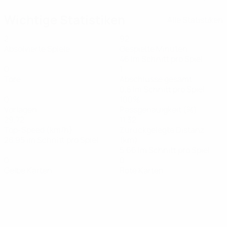
Wichtige Statistiken
Alle Statistiken
2
92
Absolvierte Spiele
Gespielte Minuten
46 im Schnitt pro Spiel
0
1
Tore
Abschlüsse gesamt
0,5 im Schnitt pro Spiel
0
100%
Vorlagen
Passgenauigkeit (%)
29,72
11,32
Top-Speed (km/h)
Zurückgelegte Distanz
28,95 im Schnitt pro Spiel
(km)
5,66 im Schnitt pro Spiel
0
0
Gelbe Karten
Rote Karten