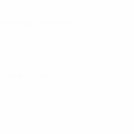
28.4.2001 (25)
GEBURTSDATUM
Wichtige Statistiken
1
Absolvierte Spiele
0
Tore
82%
Passgenauigkeit (%)
5,23
Zurückgelegte Distanz (km)
0
Rote Karten