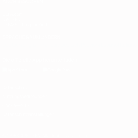
AUCH BESUCHEN
UEFA.com
Die UEFA
UEFA-Stiftung für Kinder
SPRACHE &AUML;NDERN
Deutsch
English
Français
Deutsch
Русский
Español
Italiano
Die offizielle App herunterladen
Datenschutz
Nutzungsbedingungen
Cookie-Politik
Datenschutzeinstellungen
© 1998-2026 UEFA. Alle Rechte vorbehalten