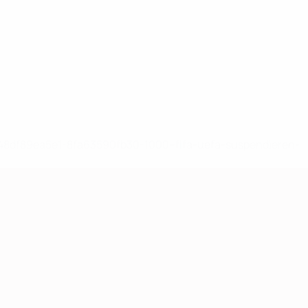
-148df89ea5e1-8fa63590fb30-1000--fifa-uefa-suspendieren-
>