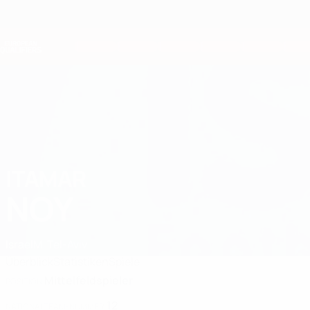
Direkt
zum
Hauptinhalt
Nations League &amp; Women's EURO
Live-Ergebnisse &amp; Statistiken
European Qualifiers
ITAMAR
Itamar Noy Stat. 2026
NOY
Israel
M. Tel-Aviv
Überblick
Statistiken
Spiele
Mittelfeldspieler
POSITION
12
NATIONALTEAM-NUMMER