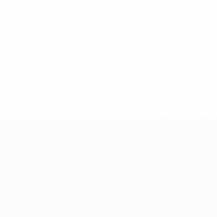
uefa.com/insideuefa/mediaservices/mediareleases/news/0272
russische-vereine-und-nationalmannschaft/'>Mehr hier</a
Teams
News
Über
Shop