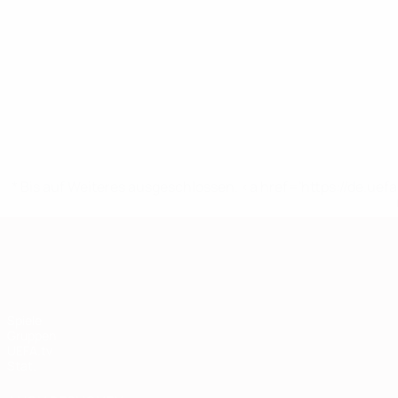
* Bis auf Weiteres ausgeschlossen. <a href='https://de.
European Qualifiers
Spiele
Gruppen
UEFA.tv
Stat.