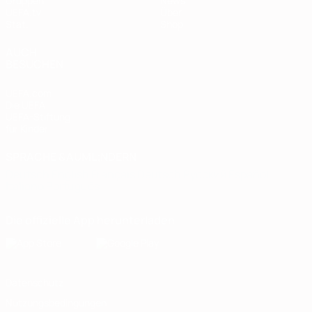
Gruppen
News
UEFA.tv
Über
Stat.
Shop
AUCH
BESUCHEN
UEFA.com
Die UEFA
UEFA-Stiftung
für Kinder
SPRACHE &AUML;NDERN
Deutsch
English
Français
Deutsch
Русский
Español
Italiano
Português
Die offizielle App herunterladen
Datenschutz
Nutzungsbedingungen