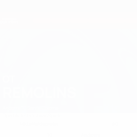
Direkt
zum
Hauptinhalt
Nations League &amp; Women's EURO
Erhalten
Live-Ergebnisse &amp; Statistiken
European Qualifiers
OT
Ot Remolins Stat. 2026
REMOLINS
Andorra
FC Santa Coloma
Überblick
Statistiken
Spiele
Mittelfeldspieler
80
POSITION
KLUB-RÜCKENNUMMER
10
Andorra
NATIONALTEAM-NUMMER
LAND