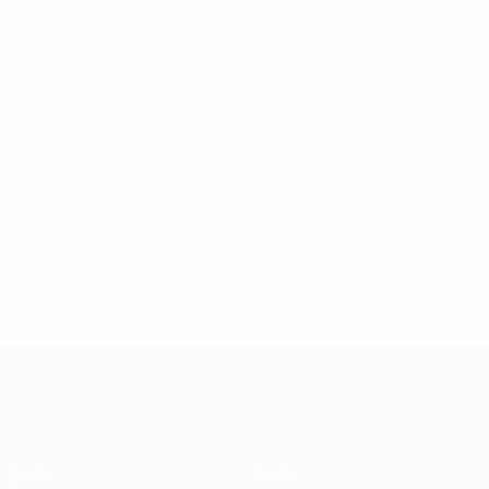
* Bis auf Weiteres ausgeschlossen. <a
href='https://de.uefa.com/insideuefa/mediaservices/medi
148df89ea5e1-8fa63590fb30-1000--fifa-uefa-
suspendieren-russische-vereine-und-
nationalmannschaft/'>Mehr hier</a>
European Qualifiers
Spiele
Teams