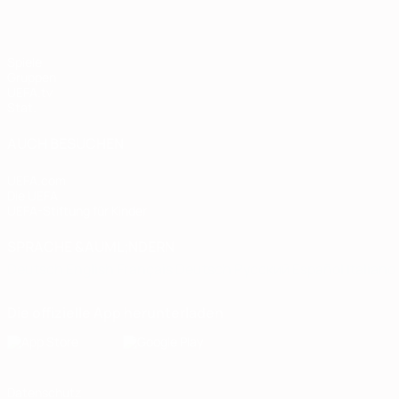
Spiele
Gruppen
UEFA.tv
Stat.
AUCH BESUCHEN
UEFA.com
Die UEFA
UEFA-Stiftung für Kinder
SPRACHE &AUML;NDERN
Deutsch
English
Français
Deutsch
Русский
Español
Italiano
Die offizielle App herunterladen
Datenschutz