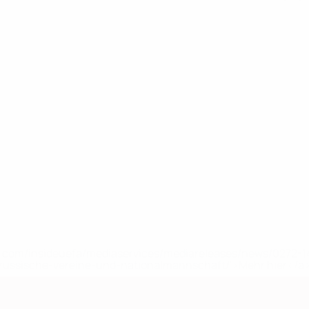
uefa.com/insideuefa/mediaservices/mediareleases/news/0272
russische-vereine-und-nationalmannschaft/'>Mehr hier</a