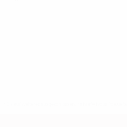
* Bis auf Weiteres ausgeschlossen. <a href='https://de.
European Qualifiers