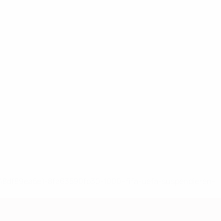
-148df89ea5e1-8fa63590fb30-1000--fifa-uefa-suspendieren-
>