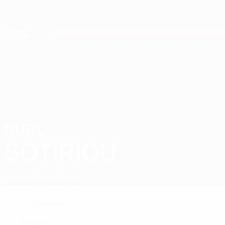
Direkt
zum
Hauptinhalt
Nations League &amp; Women's EURO
Live-Ergebnisse &amp; Statistiken
European Qualifiers
RUEL
Ruel Sotiriou Stat. 2026
SOTIRIOU
Zypern
Bristol Rovers
Überblick
Statistiken
Stürmer
POSITION
Zypern
LAND