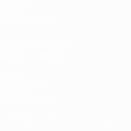
UEFA-Stiftung
für Kinder
SPRACHE &AUML;NDERN
Deutsch
English
Français
Deutsch
Русский
Español
Italiano
Português
Die offizielle App herunterladen
Datenschutz
Nutzungsbedingungen
Cookie-Politik
Datenschutzeinstellungen
© 1998-2026 UEFA. Alle Rechte vorbehalten
Der Name UEFA, das UEFA-Logo und alle Marken von UEFA-