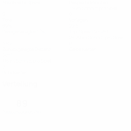
Absolvierte Spiele
Gespielte Minuten
7,8 im Schnitt pro Spiel
0
0
Tore
Vorlagen
89%
29,5
Passgenauigkeit (%)
Top-Speed (km/h)
28,29 im Schnitt pro Spiel
5,89
0
Zurückgelegte Distanz
Gelbe Karten
(km)
1,18 im Schnitt pro Spiel
0
Rote Karten
Verteilung
89
Passgenauigkeit (%)