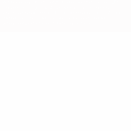
Wettbewerben sind geschützte Marken und/oder von der UEFA
urheberrechtlich geschützt. Sie dürfen nicht für kommerzielle
Zwecke verwendet werden. Mit der Verwendung von UEFA.com
erklären Sie sich mit den Nutzungsbedingungen und der
Datenschutzpolitik für die Website einverstanden.