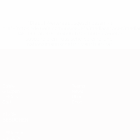
* Bis auf Weiteres ausgeschlossen. <a
href='https://de.uefa.com/insideuefa/mediaservices/medi
148df89ea5e1-8fa63590fb30-1000--fifa-uefa-
suspendieren-russische-vereine-und-
nationalmannschaft/'>Mehr hier</a>
European Qualifiers
Spiele
Teams
Gruppen
News
UEFA.tv
Über
Stat.
Shop
AUCH
BESUCHEN
UEFA.com
Die UEFA