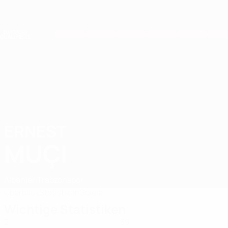
Direkt
zum
Hauptinhalt
Nations League &amp; Women's EURO
Erhalten
Live-Ergebnisse &amp; Statistiken
European Qualifiers
ERNEST
Ernest Muçi Stat. 2026
MUÇI
Albanien
Trabzonspor
Überblick
Statistiken
Spiele
Wichtige Statistiken
2
39