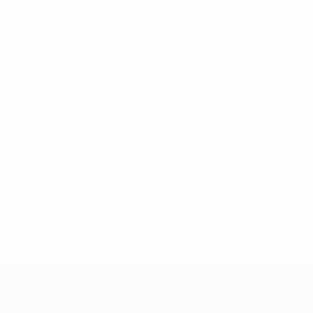
* Bis auf Weiteres ausgeschlossen. <a
href='https://de.uefa.com/insideuefa/mediaservices/medi
148df89ea5e1-8fa63590fb30-1000--fifa-uefa-
suspendieren-russische-vereine-und-
nationalmannschaft/'>Mehr hier</a>
European Qualifiers