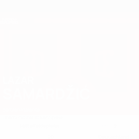
Direkt
zum
Hauptinhalt
Nations League &amp; Women's EURO
Erhalten
Live-Ergebnisse &amp; Statistiken
European Qualifiers
LAZAR
Lazar Samardžić Stat. 2026
SAMARDŽIĆ
Serbien
Atalanta
Überblick
Statistiken
Spiele
Mittelfeldspieler
9
POSITION
KLUB-RÜCKENNUMMER
20
Deutschland
NATIONALTEAM-NUMMER
GEBURTSLAND