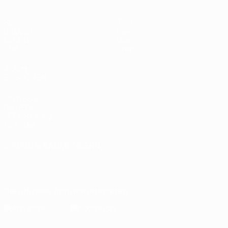
Spiele
Teams
Gruppen
News
UEFA.tv
Über
Stat.
Shop
AUCH
BESUCHEN
UEFA.com
Die UEFA
UEFA-Stiftung
für Kinder
SPRACHE &AUML;NDERN
Deutsch
English
Français
Deutsch
Русский
Español
Italiano
Português
Die offizielle App herunterladen