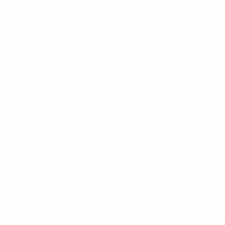
* Bis auf Weiteres ausgeschlossen. <a
href='https://de.uefa.com/insideuefa/mediaservices/medi
148df89ea5e1-8fa63590fb30-1000--fifa-uefa-
suspendieren-russische-vereine-und-
nationalmannschaft/'>Mehr hier</a>