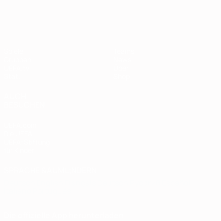
European Qualifiers
Spiele
Teams
Gruppen
News
UEFA.tv
Über
Stat.
Shop
AUCH
BESUCHEN
UEFA.com
Die UEFA
UEFA-Stiftung
für Kinder
SPRACHE &AUML;NDERN
Deutsch
English
Français
Deutsch
Русский
Español
Italiano
Português
Die offizielle App herunterladen