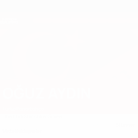
Direkt
zum
Hauptinhalt
Nations League &amp; Women's EURO
Erhalten
Live-Ergebnisse &amp; Statistiken
European Qualifiers
OĞUZ AYDIN
Oğuz Aydın Stat. 2026
Türkei
Fenerbahçe
Überblick
Statistiken
Spiele
Stürmer
KLUBPOSITION
NATIONALTEAMPOSITION
Mittelfeldspieler