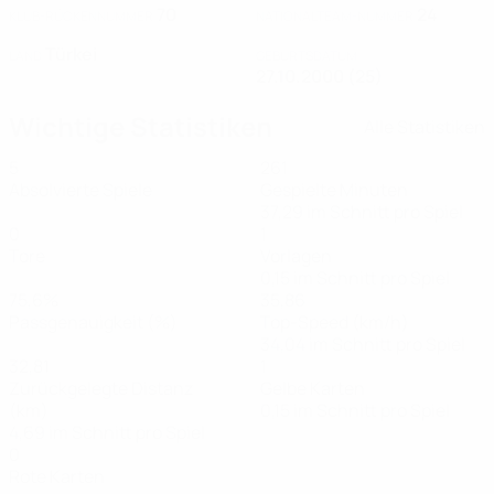
70
24
KLUB-RÜCKENNUMMER
NATIONALTEAM-NUMMER
Türkei
LAND
GEBURTSDATUM
27.10.2000 (25)
Wichtige Statistiken
Alle Statistiken
5
261
Absolvierte Spiele
Gespielte Minuten
37,29 im Schnitt pro Spiel
0
1
Tore
Vorlagen
0,15 im Schnitt pro Spiel
75,6%
35,86
Passgenauigkeit (%)
Top-Speed (km/h)
34,04 im Schnitt pro Spiel
32,81
1
Zurückgelegte Distanz
Gelbe Karten
(km)
0,15 im Schnitt pro Spiel
4,69 im Schnitt pro Spiel
0
Rote Karten