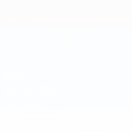
Direkt
zum
Hauptinhalt
Nations League &amp; Women's EURO
Erhalten
Live-Ergebnisse &amp; Statistiken
European Qualifiers
SVIT
Svit Sešlar Stat. 2026
SEŠLAR
Slowenien
Celje
Überblick
Statistiken
Spiele
Mittelfeldspieler
10
POSITION
KLUB-RÜCKENNUMMER
11
Slowenien
NATIONALTEAM-NUMMER
LAND