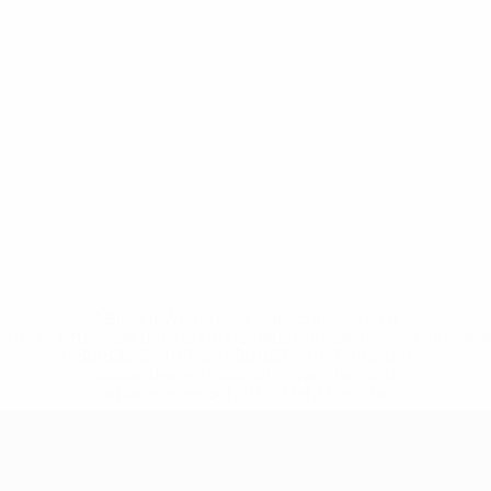
* Bis auf Weiteres ausgeschlossen. <a
href='https://de.uefa.com/insideuefa/mediaservices/medi
148df89ea5e1-8fa63590fb30-1000--fifa-uefa-
suspendieren-russische-vereine-und-
nationalmannschaft/'>Mehr hier</a>
European Qualifiers