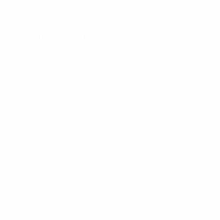
09.1.2002 (24)
GEBURTSDATUM
Wichtige Statistiken
Alle Statistiken
5
153
Absolvierte Spiele
Gespielte Minuten
25,5 im Schnitt pro Spiel
0
0
Tore
Vorlagen
88,8%
29,47
Passgenauigkeit (%)
Top-Speed (km/h)
27,86 im Schnitt pro Spiel
21,87
1
Zurückgelegte Distanz
Gelbe Karten
(km)
0,17 im Schnitt pro Spiel
3,65 im Schnitt pro Spiel
0
Rote Karten