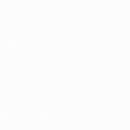
Spiele
Teams
Gruppen
News
UEFA.tv
Über
Stat.
Shop
AUCH
BESUCHEN
UEFA.com
Die UEFA
UEFA-Stiftung
für Kinder
SPRACHE &AUML;NDERN
Deutsch
English
Français
Deutsch
Русский
Español
Italiano
Português
Die offizielle App herunterladen