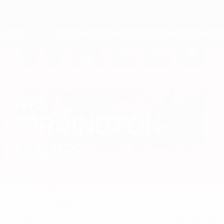
Direkt
zum
Hauptinhalt
Nations League &amp; Women's EURO
Erhalten
Live-Ergebnisse &amp; Statistiken
European Qualifiers
RHYS
Rhys Norrington-Davies Stat. 2026
NORRINGTON-
DAVIES
Wales
QPR
Überblick
Statistiken
Verteidiger
14
POSITION
NATIONALTEAM-NUMMER
Wales
22.4.1999 (27)
LAND
GEBURTSDATUM