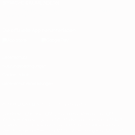
SPRACHE &AUML;NDERN
Deutsch
English
Français
Deutsch
Русский
Español
Italiano
Português
Die offizielle App herunterladen
Datenschutz
Nutzungsbedingungen
Cookie-Politik
Datenschutzeinstellungen
© 1998-2026 UEFA. Alle Rechte vorbehalten
Der Name UEFA, das UEFA-Logo und alle Marken von UEFA-
Wettbewerben sind geschützte Marken und/oder von der UEFA
urheberrechtlich geschützt. Sie dürfen nicht für kommerzielle
Zwecke verwendet werden. Mit der Verwendung von UEFA.com