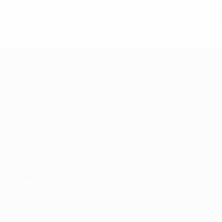
* Bis auf Weiteres ausgeschlossen. <a
href='https://de.uefa.com/insideuefa/mediaservices/medi
148df89ea5e1-8fa63590fb30-1000--fifa-uefa-
suspendieren-russische-vereine-und-
nationalmannschaft/'>Mehr hier</a>
European Qualifiers
Spiele
Teams
Gruppen
News
UEFA.tv
Über
Stat.
Shop
AUCH
BESUCHEN
UEFA.com
Die UEFA
UEFA-Stiftung
für Kinder