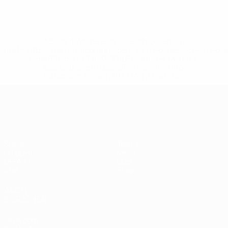
* Bis auf Weiteres ausgeschlossen. <a
href='https://de.uefa.com/insideuefa/mediaservices/medi
148df89ea5e1-8fa63590fb30-1000--fifa-uefa-
suspendieren-russische-vereine-und-
nationalmannschaft/'>Mehr hier</a>
European Qualifiers
Spiele
Teams
Gruppen
News
UEFA.tv
Über
Stat.
Shop
AUCH
BESUCHEN
UEFA.com