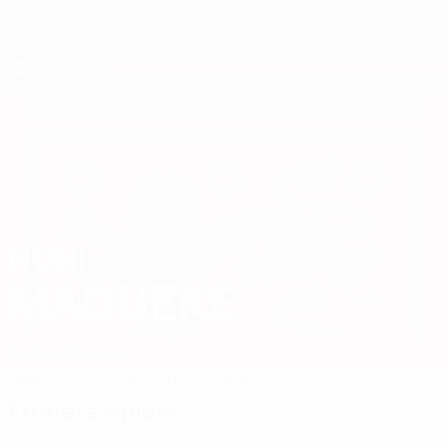
Direkt
zum
Hauptinhalt
Nations League &amp; Women's EURO
Erhalten
Live-Ergebnisse &amp; Statistiken
European Qualifiers
NONI
Noni Madueke Stat. 2026
MADUEKE
England
Arsenal
Überblick
Statistiken
Spiele
Features
Frühere Spiele