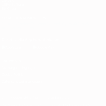
Die UEFA
UEFA-Stiftung
für Kinder
SPRACHE &AUML;NDERN
Deutsch
English
Français
Deutsch
Русский
Español
Italiano
Português
Die offizielle App herunterladen
Datenschutz
Nutzungsbedingungen
Cookie-Politik
Datenschutzeinstellungen
© 1998-2026 UEFA. Alle Rechte vorbehalten
Der Name UEFA, das UEFA-Logo und alle Marken von UEFA-