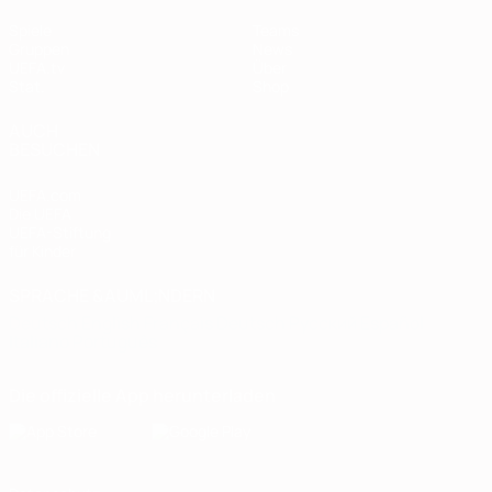
Spiele
Teams
Gruppen
News
UEFA.tv
Über
Stat.
Shop
AUCH
BESUCHEN
UEFA.com
Die UEFA
UEFA-Stiftung
für Kinder
SPRACHE &AUML;NDERN
Deutsch
English
Français
Deutsch
Русский
Español
Italiano
Português
Die offizielle App herunterladen