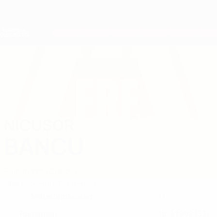
Direkt
zum
Hauptinhalt
Nations League &amp; Women's EURO
Erhalten
Live-Ergebnisse &amp; Statistiken
European Qualifiers
NICUȘOR
Nicușor Bancu Stat. 2026
BANCU
Rumänien
U. Craiova
Überblick
Statistiken
Spiele
Mittelfeldspieler
11
POSITION
TRIKOTNUMMER
Rumänien
18.9.1992 (33)
LAND
GEBURTSDATUM