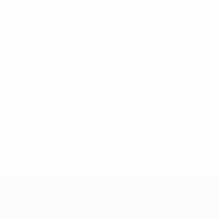
* Bis auf Weiteres ausgeschlossen. <a
href='https://de.uefa.com/insideuefa/mediaservices/medi
148df89ea5e1-8fa63590fb30-1000--fifa-uefa-
suspendieren-russische-vereine-und-
nationalmannschaft/'>Mehr hier</a>
European Qualifiers