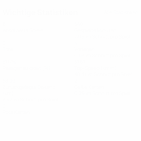
Wichtige Statistiken
Alle Statistiken
6
540
Absolvierte Spiele
Gespielte Minuten
77,15 im Schnitt pro Spiel
0
4
Tore
Vorlagen
0,58 im Schnitt pro Spiel
81,17%
31,61
Passgenauigkeit (%)
Top-Speed (km/h)
30,31 im Schnitt pro Spiel
58,93
2
Zurückgelegte Distanz
Gelbe Karten
(km)
0,29 im Schnitt pro Spiel
8,42 im Schnitt pro Spiel
0
Rote Karten