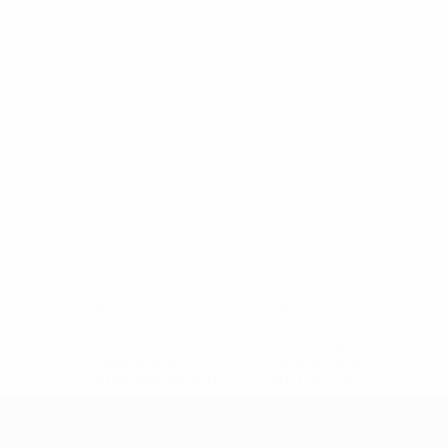
* Bis auf Weiteres ausgeschlossen. <a
href='https://de.uefa.com/insideuefa/mediaservices/medi
148df89ea5e1-8fa63590fb30-1000--fifa-uefa-
suspendieren-russische-vereine-und-
nationalmannschaft/'>Mehr hier</a>
European Qualifiers