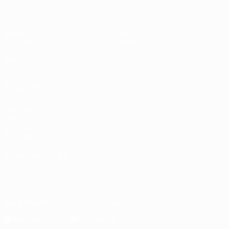
Spiele
Teams
Gruppen
News
UEFA.tv
Über
Stat.
Shop
AUCH
BESUCHEN
UEFA.com
Die UEFA
UEFA-Stiftung
für Kinder
SPRACHE &AUML;NDERN
Deutsch
English
Français
Deutsch
Русский
Español
Italiano
Português
Die offizielle App herunterladen