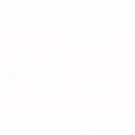
Direkt
zum
Hauptinhalt
Nations League &amp; Women's EURO
Erhalten
Live-Ergebnisse &amp; Statistiken
European Qualifiers
RUBEN
Ruben Vargas Stat. 2026
VARGAS
Schweiz
Sevilla
Überblick
Statistiken
Spiele
Mittelfeldspieler
24
POSITION
KLUB-RÜCKENNUMMER
17
Schweiz
NATIONALTEAM-NUMMER
LAND