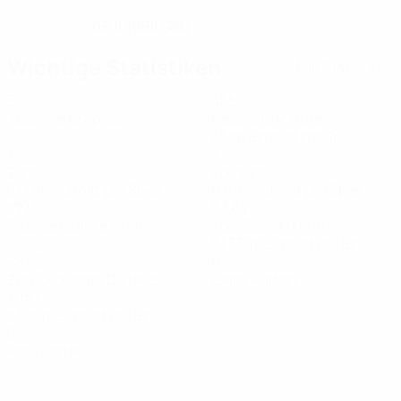
05.8.1998 (28)
GEBURTSDATUM
Wichtige Statistiken
Alle Statistiken
6
438
Absolvierte Spiele
Gespielte Minuten
73 im Schnitt pro Spiel
1
3
Tore
Vorlagen
0,17 im Schnitt pro Spiel
0,5 im Schnitt pro Spiel
82,17%
32,64
Passgenauigkeit (%)
Top-Speed (km/h)
31,33 im Schnitt pro Spiel
48,45
0
Zurückgelegte Distanz
Gelbe Karten
(km)
8,08 im Schnitt pro Spiel
0
Rote Karten