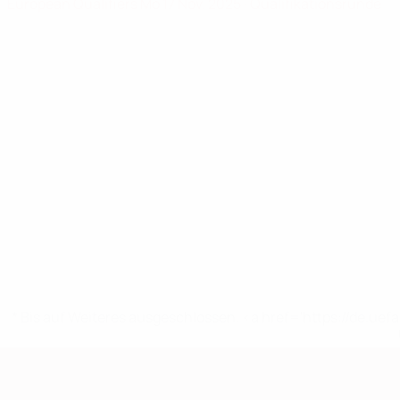
European Qualifiers
Mo 17 Nov. 2025
· Qualifikationsrunde
* Bis auf Weiteres ausgeschlossen. <a href='https://de.
European Qualifiers