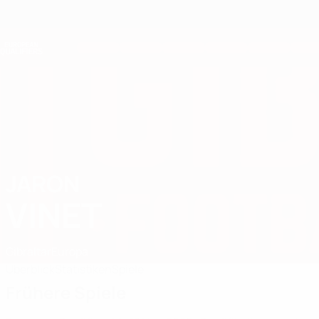
Direkt
zum
Hauptinhalt
Nations League &amp; Women's EURO
Live-Ergebnisse &amp; Statistiken
European Qualifiers
JARON
Jaron Vinet Stat. 2026
VINET
Gibraltar
Europa
Überblick
Statistiken
Spiele
Frühere Spiele