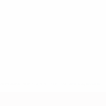
-148df89ea5e1-8fa63590fb30-1000--fifa-uefa-suspendieren-
>