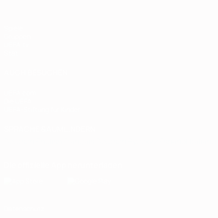
Spiele
Gruppen
UEFA.tv
Stat.
AUCH BESUCHEN
UEFA.com
Die UEFA
UEFA-Stiftung für Kinder
SPRACHE &AUML;NDERN
Deutsch
English
Français
Deutsch
Русский
Español
Italiano
Die offizielle App herunterladen
Datenschutz