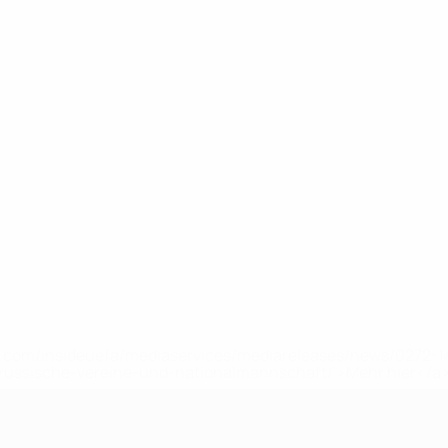
uefa.com/insideuefa/mediaservices/mediareleases/news/0272
russische-vereine-und-nationalmannschaft/'>Mehr hier</a