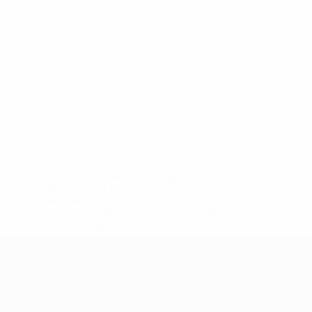
* Bis auf Weiteres ausgeschlossen. <a
href='https://de.uefa.com/insideuefa/mediaservices/medi
148df89ea5e1-8fa63590fb30-1000--fifa-uefa-
suspendieren-russische-vereine-und-
nationalmannschaft/'>Mehr hier</a>
European Qualifiers