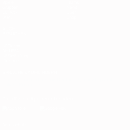
Spiele
Teams
Gruppen
News
UEFA.tv
Über
Stat.
Shop
AUCH
BESUCHEN
UEFA.com
Die UEFA
UEFA-Stiftung
für Kinder
SPRACHE &AUML;NDERN
Deutsch
English
Français
Deutsch
Русский
Español
Italiano
Português
Die offizielle App herunterladen
Datenschutz