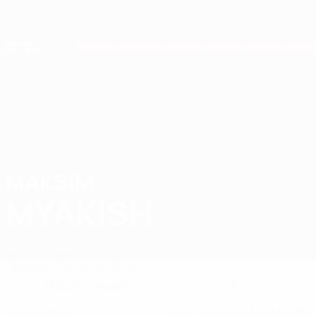
Direkt
zum
Hauptinhalt
Nations League &amp; Women's EURO
Erhalten
Live-Ergebnisse &amp; Statistiken
European Qualifiers
MAKSIM
Maksim Myakish Stat. 2026
MYAKISH
Belarus
Tobol
Überblick
Statistiken
Spiele
Mittelfeldspieler
6
POSITION
TRIKOTNUMMER
Belarus
03.3.2000 (26)
LAND
GEBURTSDATUM