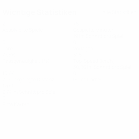
Wichtige Statistiken
Alle Statistiken
2
76
Absolvierte Spiele
Gespielte Minuten
19 im Schnitt pro Spiel
0
0
Tore
Vorlagen
77,5%
31,5
Passgenauigkeit (%)
Top-Speed (km/h)
30,26 im Schnitt pro Spiel
10,94
0
Zurückgelegte Distanz
Gelbe Karten
(km)
2,74 im Schnitt pro Spiel
0
Rote Karten