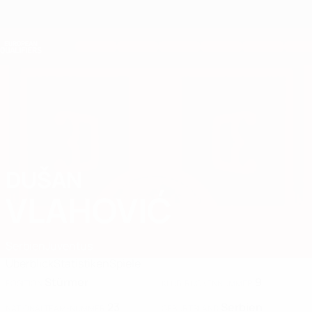
Direkt
zum
Hauptinhalt
Nations League &amp; Women's EURO
Erhalten
Live-Ergebnisse &amp; Statistiken
European Qualifiers
DUŠAN
Dušan Vlahović Stat. 2026
VLAHOVIĆ
Serbien
Juventus
Überblick
Statistiken
Spiele
Stürmer
9
POSITION
KLUB-RÜCKENNUMMER
23
Serbien
NATIONALTEAM-NUMMER
GEBURTSLAND