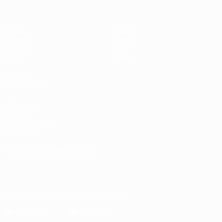
Spiele
Teams
Gruppen
News
UEFA.tv
Über
Stat.
Shop
AUCH
BESUCHEN
UEFA.com
Die UEFA
UEFA-Stiftung
für Kinder
SPRACHE &AUML;NDERN
Deutsch
English
Français
Deutsch
Русский
Español
Italiano
Português
Die offizielle App herunterladen