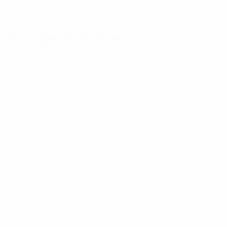
28.1.2000 (26)
GEBURTSDATUM
Wichtige Statistiken
Alle Statistiken
7
610
Absolvierte Spiele
Gespielte Minuten
87,15 im Schnitt pro Spiel
2
28
Tore
Abschlüsse gesamt
0,29 im Schnitt pro Spiel
4 im Schnitt pro Spiel
1
76%
Vorlagen
Passgenauigkeit (%)
0,15 im Schnitt pro Spiel
34,21
62,17
Top-Speed (km/h)
Zurückgelegte Distanz
32,56 im Schnitt pro Spiel
(km)
8,89 im Schnitt pro Spiel
0
0
Gelbe Karten
Rote Karten