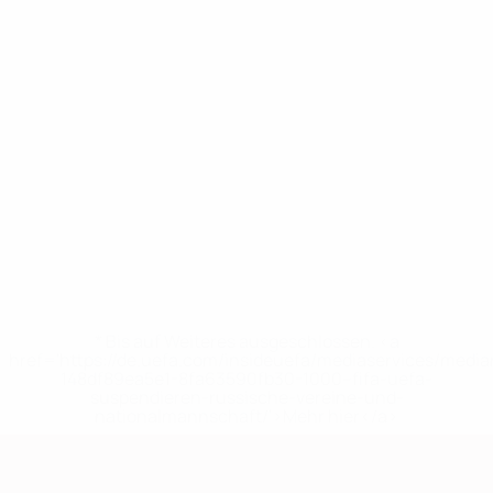
* Bis auf Weiteres ausgeschlossen. <a
href='https://de.uefa.com/insideuefa/mediaservices/medi
148df89ea5e1-8fa63590fb30-1000--fifa-uefa-
suspendieren-russische-vereine-und-
nationalmannschaft/'>Mehr hier</a>
European Qualifiers