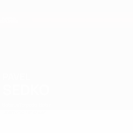
Direkt
zum
Hauptinhalt
Nations League &amp; Women's EURO
Erhalten
Live-Ergebnisse &amp; Statistiken
European Qualifiers
PAVEL
Pavel Sedko Stat. 2026
SEDKO
Belarus
Torpedo-Belaz
Überblick
Statistiken