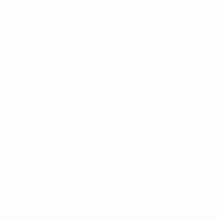
* Bis auf Weiteres ausgeschlossen. <a
href='https://de.uefa.com/insideuefa/mediaservices/medi
148df89ea5e1-8fa63590fb30-1000--fifa-uefa-
suspendieren-russische-vereine-und-
nationalmannschaft/'>Mehr hier</a>