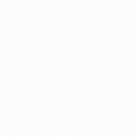
European Qualifiers
Spiele
Teams
Gruppen
News
UEFA.tv
Über
Stat.
Shop
AUCH
BESUCHEN
UEFA.com
Die UEFA
UEFA-Stiftung
für Kinder
SPRACHE &AUML;NDERN
Deutsch
English
Français
Deutsch
Русский
Español
Italiano
Português
Die offizielle App herunterladen