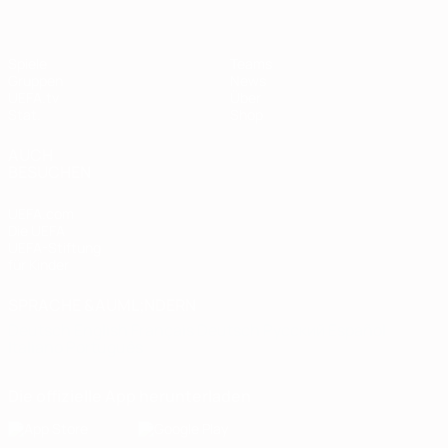
Spiele
Teams
Gruppen
News
UEFA.tv
Über
Stat.
Shop
AUCH
BESUCHEN
UEFA.com
Die UEFA
UEFA-Stiftung
für Kinder
SPRACHE &AUML;NDERN
Deutsch
English
Français
Deutsch
Русский
Español
Italiano
Português
Die offizielle App herunterladen