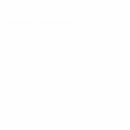
07.4.1999 (27)
GEBURTSDATUM
Wichtige Statistiken
Alle Statistiken
4
276
Absolvierte Spiele
Gespielte Minuten
55,2 im Schnitt pro Spiel
0
1
Tore
Vorlagen
0,2 im Schnitt pro Spiel
80%
30,63
Passgenauigkeit (%)
Top-Speed (km/h)
27,93 im Schnitt pro Spiel
35,95
0
Zurückgelegte Distanz
Gelbe Karten
(km)
7,19 im Schnitt pro Spiel
0
Rote Karten