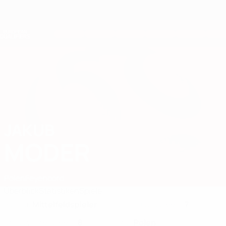
Direkt
zum
Hauptinhalt
Nations League &amp; Women's EURO
Erhalten
Live-Ergebnisse &amp; Statistiken
European Qualifiers
JAKUB
Jakub Moder Stat. 2026
MODER
Polen
Feyenoord
Überblick
Statistiken
Spiele
Mittelfeldspieler
7
POSITION
KLUB-RÜCKENNUMMER
8
Polen
NATIONALTEAM-NUMMER
LAND