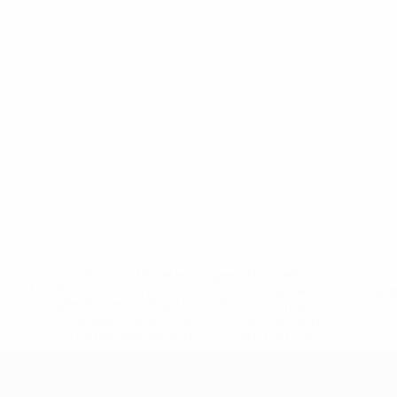
* Bis auf Weiteres ausgeschlossen. <a
href='https://de.uefa.com/insideuefa/mediaservices/medi
148df89ea5e1-8fa63590fb30-1000--fifa-uefa-
suspendieren-russische-vereine-und-
nationalmannschaft/'>Mehr hier</a>
European Qualifiers