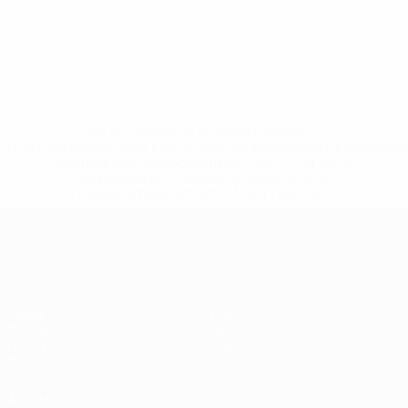
* Bis auf Weiteres ausgeschlossen. <a
href='https://de.uefa.com/insideuefa/mediaservices/medi
148df89ea5e1-8fa63590fb30-1000--fifa-uefa-
suspendieren-russische-vereine-und-
nationalmannschaft/'>Mehr hier</a>
European Qualifiers
Spiele
Teams
Gruppen
News
UEFA.tv
Über
Stat.
Shop
AUCH