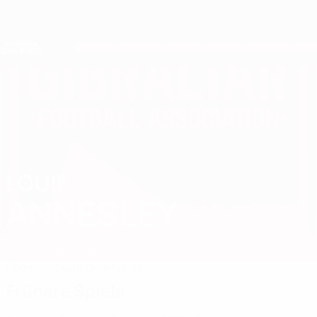
Direkt
zum
Hauptinhalt
Nations League &amp; Women's EURO
Erhalten
Live-Ergebnisse &amp; Statistiken
European Qualifiers
LOUIE
Louie Annesley Stat. 2026
ANNESLEY
Gibraltar
Braintree
Überblick
Statistiken
Spiele
Frühere Spiele