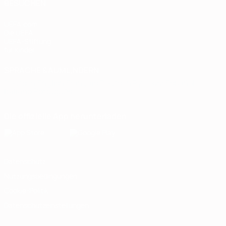
BESUCHEN
UEFA.com
Die UEFA
UEFA-Stiftung
für Kinder
SPRACHE &AUML;NDERN
Deutsch
English
Français
Deutsch
Русский
Español
Italiano
Português
Die offizielle App herunterladen
Datenschutz
Nutzungsbedingungen
Cookie-Politik
Datenschutzeinstellungen