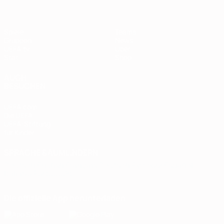
Spiele
Teams
Gruppen
News
UEFA.tv
Über
Stat.
Shop
AUCH
BESUCHEN
UEFA.com
Die UEFA
UEFA-Stiftung
für Kinder
SPRACHE &AUML;NDERN
Deutsch
English
Français
Deutsch
Русский
Español
Italiano
Português
Die offizielle App herunterladen