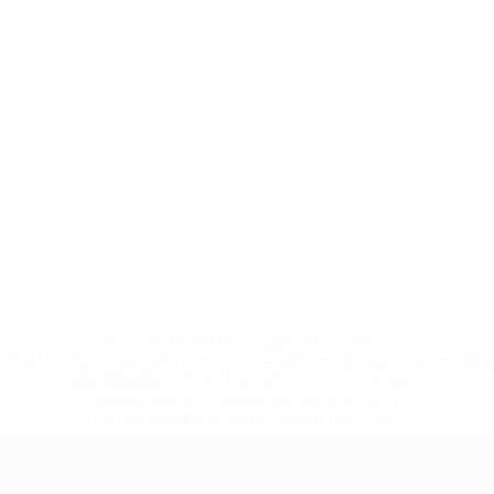
* Bis auf Weiteres ausgeschlossen. <a
href='https://de.uefa.com/insideuefa/mediaservices/medi
148df89ea5e1-8fa63590fb30-1000--fifa-uefa-
suspendieren-russische-vereine-und-
nationalmannschaft/'>Mehr hier</a>
European Qualifiers