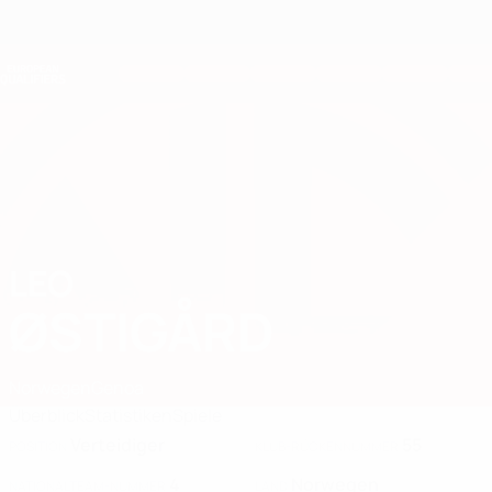
Direkt
zum
Hauptinhalt
Nations League &amp; Women's EURO
Erhalten
Live-Ergebnisse &amp; Statistiken
European Qualifiers
LEO
Leo Østigård Stat. 2026
ØSTIGÅRD
Norwegen
Genoa
Überblick
Statistiken
Spiele
Verteidiger
55
POSITION
KLUB-RÜCKENNUMMER
4
Norwegen
NATIONALTEAM-NUMMER
LAND