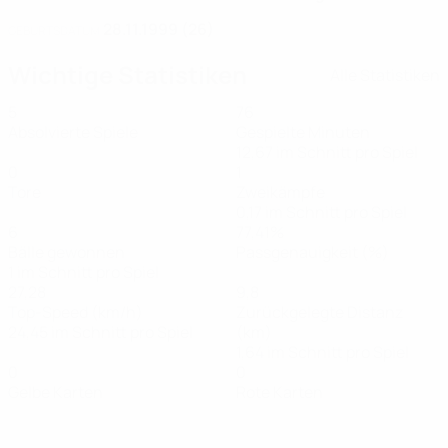
28.11.1999 (26)
GEBURTSDATUM
Wichtige Statistiken
Alle Statistiken
5
76
Absolvierte Spiele
Gespielte Minuten
12,67 im Schnitt pro Spiel
0
1
Tore
Zweikämpfe
0,17 im Schnitt pro Spiel
6
77,41%
Bälle gewonnen
Passgenauigkeit (%)
1 im Schnitt pro Spiel
27,28
9,8
Top-Speed (km/h)
Zurückgelegte Distanz
24,45 im Schnitt pro Spiel
(km)
1,64 im Schnitt pro Spiel
0
0
Gelbe Karten
Rote Karten