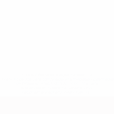
* Bis auf Weiteres ausgeschlossen. <a
href='https://de.uefa.com/insideuefa/mediaservices/medi
148df89ea5e1-8fa63590fb30-1000--fifa-uefa-
suspendieren-russische-vereine-und-
nationalmannschaft/'>Mehr hier</a>
European Qualifiers