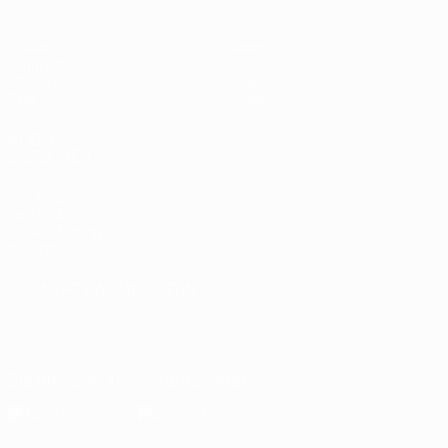
Spiele
Teams
Gruppen
News
UEFA.tv
Über
Stat.
Shop
AUCH
BESUCHEN
UEFA.com
Die UEFA
UEFA-Stiftung
für Kinder
SPRACHE &AUML;NDERN
Deutsch
English
Français
Deutsch
Русский
Español
Italiano
Português
Die offizielle App herunterladen