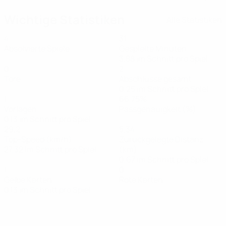
Wichtige Statistiken
Alle Statistiken
4
31
Absolvierte Spiele
Gespielte Minuten
3,88 im Schnitt pro Spiel
0
2
Tore
Abschlüsse gesamt
0,25 im Schnitt pro Spiel
1
66,75%
Vorlagen
Passgenauigkeit (%)
0,13 im Schnitt pro Spiel
29,2
5,34
Top-Speed (km/h)
Zurückgelegte Distanz
27,32 im Schnitt pro Spiel
(km)
0,67 im Schnitt pro Spiel
1
0
Gelbe Karten
Rote Karten
0,13 im Schnitt pro Spiel