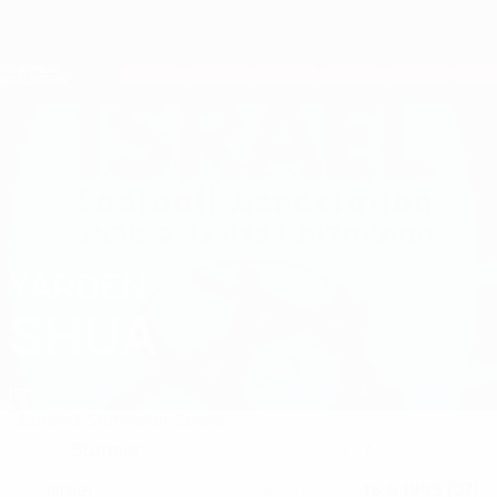
Direkt
zum
Hauptinhalt
Nations League &amp; Women's EURO
Erhalten
Live-Ergebnisse &amp; Statistiken
European Qualifiers
YARDEN
Yarden Shua Stat. 2026
SHUA
Israel
Beitar
Überblick
Statistiken
Spiele
Stürmer
7
POSITION
TRIKOTNUMMER
Israel
16.6.1999 (27)
LAND
GEBURTSDATUM