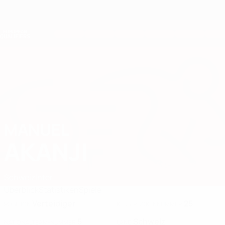
Direkt
zum
Hauptinhalt
Nations League &amp; Women's EURO
Erhalten
Live-Ergebnisse &amp; Statistiken
European Qualifiers
MANUEL
Manuel Akanji Stat. 2026
AKANJI
Schweiz
Inter
Überblick
Statistiken
Spiele
Verteidiger
25
POSITION
KLUB-RÜCKENNUMMER
5
Schweiz
NATIONALTEAM-NUMMER
LAND