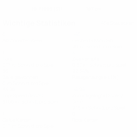
19.7.1995 (31)
187 cm
GEBURTSDATUM
GRÖSSE
Wichtige Statistiken
Alle Statistiken
6
540
Absolvierte Spiele
Gespielte Minuten
90 im Schnitt pro Spiel
1
4
Tore
Zweikämpfe
0,17 im Schnitt pro Spiel
0,67 im Schnitt pro Spiel
36
92,34%
Bälle gewonnen
Passgenauigkeit (%)
6 im Schnitt pro Spiel
33,96
54,94
Top-Speed (km/h)
Zurückgelegte Distanz
31,06 im Schnitt pro Spiel
(km)
9,16 im Schnitt pro Spiel
1
0
Gelbe Karten
Rote Karten
0,17 im Schnitt pro Spiel