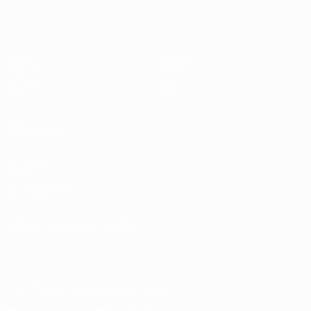
Spiele
Teams
Gruppen
News
UEFA.tv
Über
Stat.
Shop
AUCH
BESUCHEN
UEFA.com
Die UEFA
UEFA-Stiftung
für Kinder
SPRACHE &AUML;NDERN
Deutsch
English
Français
Deutsch
Русский
Español
Italiano
Português
Die offizielle App herunterladen