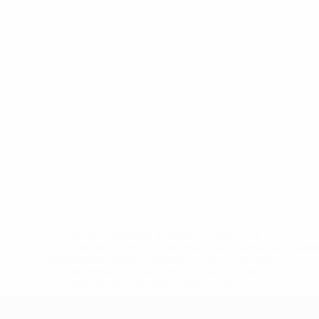
* Bis auf Weiteres ausgeschlossen. <a
href='https://de.uefa.com/insideuefa/mediaservices/medi
148df89ea5e1-8fa63590fb30-1000--fifa-uefa-
suspendieren-russische-vereine-und-
nationalmannschaft/'>Mehr hier</a>
European Qualifiers