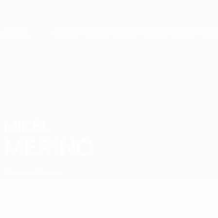
Direkt
zum
Hauptinhalt
Nations League &amp; Women's EURO
Erhalten
Live-Ergebnisse &amp; Statistiken
European Qualifiers
MIKEL
Mikel Merino Stat. 2026
MERINO
Spanien
Arsenal
Überblick
Statistiken
Spiele
Features
Mittelfeldspieler
23
POSITION
KLUB-RÜCKENNUMMER
6
Spanien
NATIONALTEAM-NUMMER
LAND