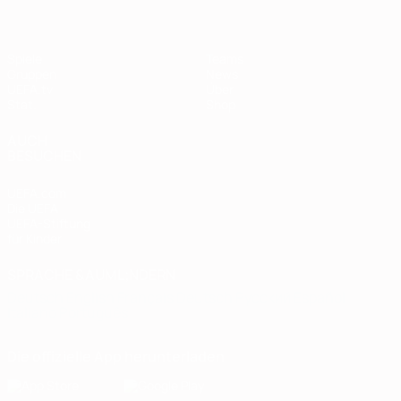
Spiele
Teams
Gruppen
News
UEFA.tv
Über
Stat.
Shop
AUCH
BESUCHEN
UEFA.com
Die UEFA
UEFA-Stiftung
für Kinder
SPRACHE &AUML;NDERN
Deutsch
English
Français
Deutsch
Русский
Español
Italiano
Português
Die offizielle App herunterladen