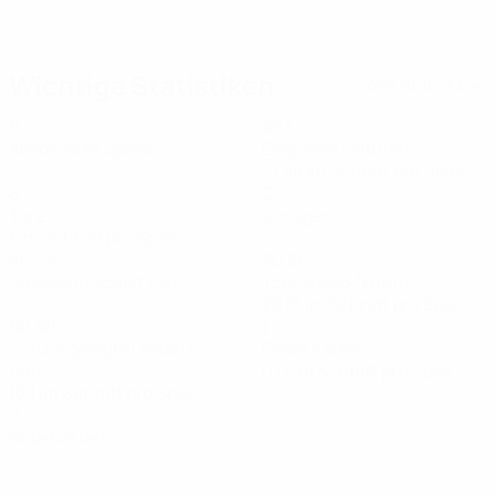
07.07.2026
Merinos Tore in der WM-Qualifikation
Wichtige Statistiken
Alle Statistiken
6
467
Absolvierte Spiele
Gespielte Minuten
77,84 im Schnitt pro Spiel
6
0
Tore
Vorlagen
1 im Schnitt pro Spiel
86,5%
30,56
Passgenauigkeit (%)
Top-Speed (km/h)
28,16 im Schnitt pro Spiel
60,58
1
Zurückgelegte Distanz
Gelbe Karten
(km)
0,17 im Schnitt pro Spiel
10,1 im Schnitt pro Spiel
0
Rote Karten