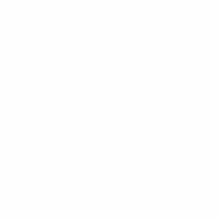
22.6.1996 (30)
GEBURTSDATUM
News
01:34