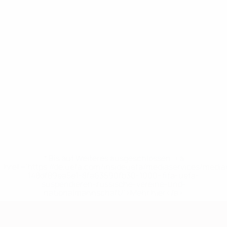
* Bis auf Weiteres ausgeschlossen. <a
href='https://de.uefa.com/insideuefa/mediaservices/medi
148df89ea5e1-8fa63590fb30-1000--fifa-uefa-
suspendieren-russische-vereine-und-
nationalmannschaft/'>Mehr hier</a>
European Qualifiers