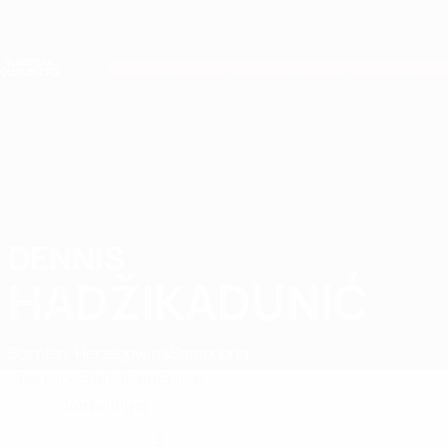
Direkt
zum
Hauptinhalt
Nations League &amp; Women's EURO
Live-Ergebnisse &amp; Statistiken
European Qualifiers
DENNIS
Dennis Hadžikadunić Stat. 2026
HADŽIKADUNIĆ
Bosnien-Herzegowina
Sampdoria
Überblick
Statistiken
Spiele
Verteidiger
POSITION
3
NATIONALTEAM-NUMMER