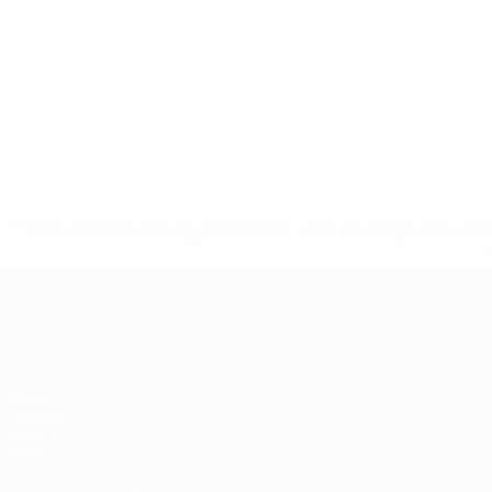
* Bis auf Weiteres ausgeschlossen. <a href='https://de.
European Qualifiers
Spiele
Gruppen
UEFA.tv
Stat.