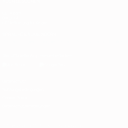
AUCH BESUCHEN
UEFA.com
Die UEFA
UEFA-Stiftung für Kinder
SPRACHE &AUML;NDERN
Deutsch
English
Français
Deutsch
Русский
Español
Italiano
Die offizielle App herunterladen
Datenschutz
Nutzungsbedingungen
Cookie-Politik
Datenschutzeinstellungen
© 1998-2026 UEFA. Alle Rechte vorbehalten