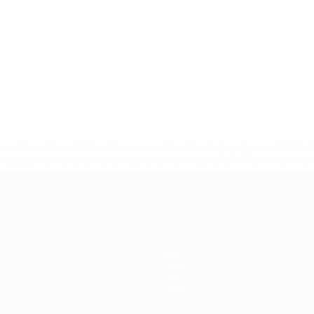
uefa.com/insideuefa/mediaservices/mediareleases/news/0272
russische-vereine-und-nationalmannschaft/'>Mehr hier</a
Teams
News
Über
Shop