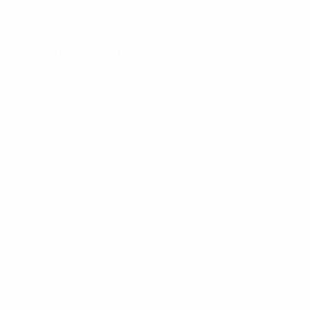
09.7.1998 (28)
GEBURTSDATUM
Wichtige Statistiken
1
Absolvierte Spiele
0
Tore
6
Bälle gewonnen
30,59
Top-Speed (km/h)
1
Gelbe Karten