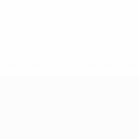
-148df89ea5e1-8fa63590fb30-1000--fifa-uefa-suspendieren-
>