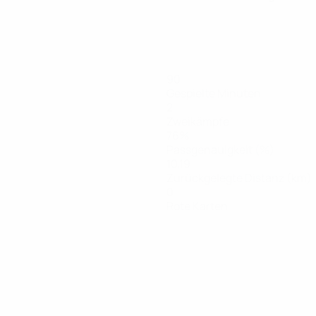
90
Gespielte Minuten
2
Zweikämpfe
76%
Passgenauigkeit (%)
10,19
Zurückgelegte Distanz (km)
0
Rote Karten