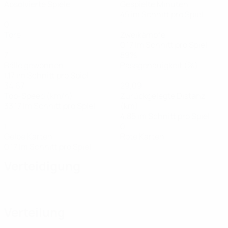
Absolvierte Spiele
Gespielte Minuten
45 im Schnitt pro Spiel
0
1
Tore
Zweikämpfe
0,17 im Schnitt pro Spiel
7
89%
Bälle gewonnen
Passgenauigkeit (%)
1,17 im Schnitt pro Spiel
34,67
29,09
Top-Speed (km/h)
Zurückgelegte Distanz
33,17 im Schnitt pro Spiel
(km)
4,85 im Schnitt pro Spiel
1
0
Gelbe Karten
Rote Karten
0,17 im Schnitt pro Spiel
Verteidigung
Verteilung