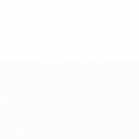
Karten
1
0
Gelbe Karten
Rote Karten
* Bis auf Weiteres ausgeschlossen. <a
href='https://de.uefa.com/insideuefa/mediaservices/medi
148df89ea5e1-8fa63590fb30-1000--fifa-uefa-
suspendieren-russische-vereine-und-
nationalmannschaft/'>Mehr hier</a>
European Qualifiers
Spiele
Teams
Gruppen
News
UEFA.tv
Über
Stat.
Shop
AUCH
BESUCHEN