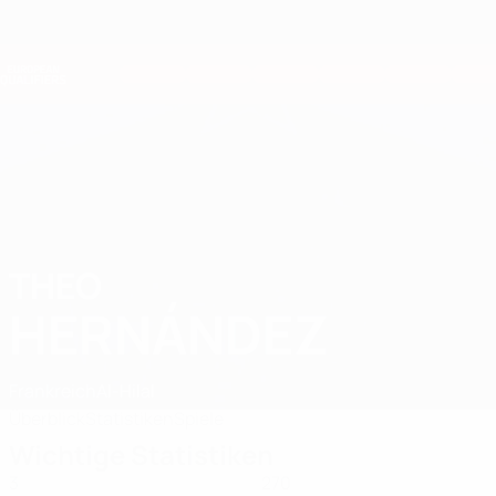
Direkt
zum
Hauptinhalt
Nations League &amp; Women's EURO
Erhalten
Live-Ergebnisse &amp; Statistiken
European Qualifiers
THEO
Theo Hernández Stat. 2026
HERNÁNDEZ
Frankreich
Al-Hilal
Überblick
Statistiken
Spiele
Wichtige Statistiken
3
270