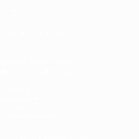
UEFA.com
Die UEFA
UEFA-Stiftung
für Kinder
SPRACHE &AUML;NDERN
Deutsch
English
Français
Deutsch
Русский
Español
Italiano
Português
Die offizielle App herunterladen
Datenschutz
Nutzungsbedingungen
Cookie-Politik
Datenschutzeinstellungen
© 1998-2026 UEFA. Alle Rechte vorbehalten