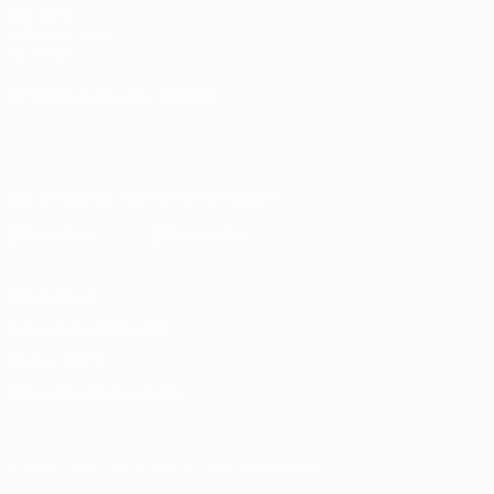
Die UEFA
UEFA-Stiftung
für Kinder
SPRACHE &AUML;NDERN
Deutsch
English
Français
Deutsch
Русский
Español
Italiano
Português
Die offizielle App herunterladen
Datenschutz
Nutzungsbedingungen
Cookie-Politik
Datenschutzeinstellungen
© 1998-2026 UEFA. Alle Rechte vorbehalten