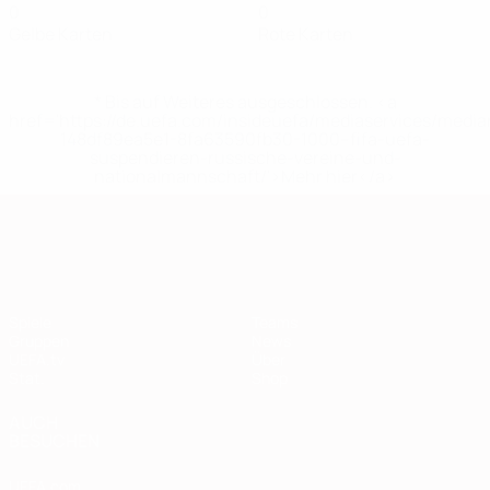
0
0
Gelbe Karten
Rote Karten
* Bis auf Weiteres ausgeschlossen. <a
href='https://de.uefa.com/insideuefa/mediaservices/medi
148df89ea5e1-8fa63590fb30-1000--fifa-uefa-
suspendieren-russische-vereine-und-
nationalmannschaft/'>Mehr hier</a>
European Qualifiers
Spiele
Teams
Gruppen
News
UEFA.tv
Über
Stat.
Shop
AUCH
BESUCHEN
UEFA.com