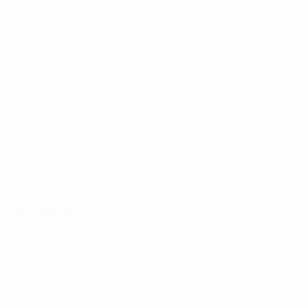
Absolvierte Spiele
Gespielte Minuten
88 im Schnitt pro Spiel
0
2
Tore
Zweikämpfe
0,5 im Schnitt pro Spiel
17
64,75%
Bälle gewonnen
Passgenauigkeit (%)
4,25 im Schnitt pro Spiel
32,26
39,78
Top-Speed (km/h)
Zurückgelegte Distanz
30,73 im Schnitt pro Spiel
(km)
9,95 im Schnitt pro Spiel
0
0
Gelbe Karten
Rote Karten
Verteidigung
Verteilung