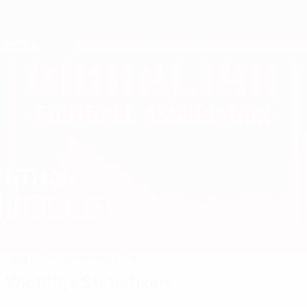
Direkt
zum
Hauptinhalt
Nations League &amp; Women's EURO
Erhalten
Live-Ergebnisse &amp; Statistiken
European Qualifiers
ETHAN
Ethan Jolley Stat. 2026
JOLLEY
Gibraltar
L. Red Imps
Überblick
Statistiken
Spiele
Wichtige Statistiken
4
352