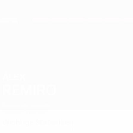
Direkt
zum
Hauptinhalt
Nations League &amp; Women's EURO
Erhalten
Live-Ergebnisse &amp; Statistiken
European Qualifiers
ÁLEX
Álex Remiro Stat. 2026
REMIRO
Spanien
Real Sociedad
Überblick
Statistiken
Wichtige Statistiken
0
0