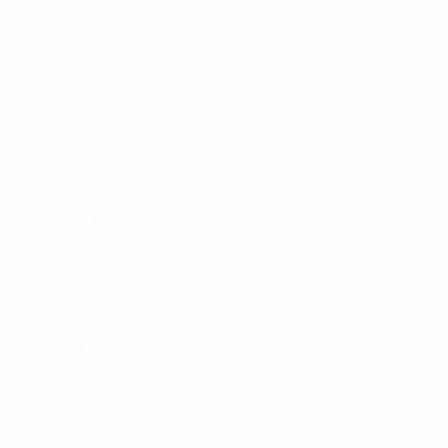
European Qualifiers
Spiele
Teams
Gruppen
News
UEFA.tv
Über
Stat.
Shop
AUCH
BESUCHEN
UEFA.com
Die UEFA
UEFA-Stiftung
für Kinder
SPRACHE &AUML;NDERN
Deutsch
English
Français
Deutsch
Русский
Español
Italiano
Português
Die offizielle App herunterladen