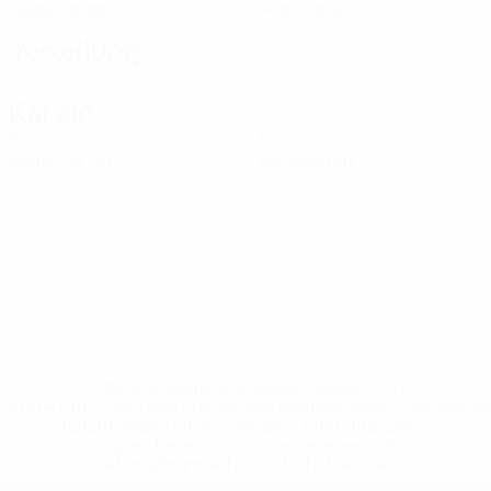
Gelbe Karten
Rote Karten
Verteilung
Karten
0
0
Gelbe Karten
Rote Karten
* Bis auf Weiteres ausgeschlossen. <a
href='https://de.uefa.com/insideuefa/mediaservices/medi
148df89ea5e1-8fa63590fb30-1000--fifa-uefa-
suspendieren-russische-vereine-und-
nationalmannschaft/'>Mehr hier</a>