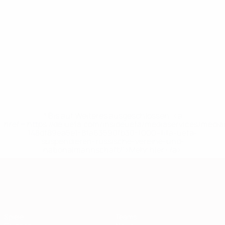
* Bis auf Weiteres ausgeschlossen. <a
href='https://de.uefa.com/insideuefa/mediaservices/medi
148df89ea5e1-8fa63590fb30-1000--fifa-uefa-
suspendieren-russische-vereine-und-
nationalmannschaft/'>Mehr hier</a>
European Qualifiers
Spiele
Teams