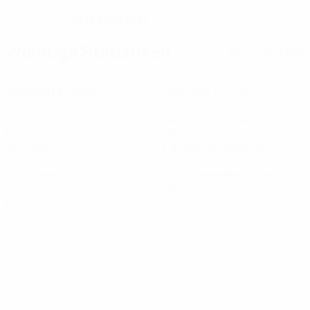
27.12.1996 (29)
GEBURTSDATUM
Wichtige Statistiken
Alle Statistiken
1
5
Absolvierte Spiele
Gespielte Minuten
0
0
Tore
Abschlüsse gesamt
0
100%
Vorlagen
Passgenauigkeit (%)
25,27
1,24
Top-Speed (km/h)
Zurückgelegte Distanz
(km)
0
0
Gelbe Karten
Rote Karten