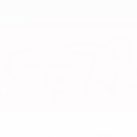
Direkt
zum
Hauptinhalt
Nations League &amp; Women's EURO
Erhalten
Live-Ergebnisse &amp; Statistiken
European Qualifiers
CÉDRIC
Cédric Itten Stat. 2026
ITTEN
Schweiz
Düsseldorf
Überblick
Statistiken
Spiele
Stürmer
9
POSITION
KLUB-RÜCKENNUMMER
19
Schweiz
NATIONALTEAM-NUMMER
GEBURTSLAND