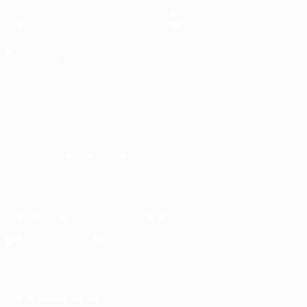
Gruppen
News
UEFA.tv
Über
Stat.
Shop
AUCH
BESUCHEN
UEFA.com
Die UEFA
UEFA-Stiftung
für Kinder
SPRACHE &AUML;NDERN
Deutsch
English
Français
Deutsch
Русский
Español
Italiano
Português
Die offizielle App herunterladen
Datenschutz
Nutzungsbedingungen