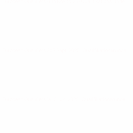
European Qualifiers
Fr 14 Nov. 2025
· Qualifikationsrunde
European Qualifiers
So 7 Sept. 2025
· Qualifikationsrunde
European Qualifiers
Di 10 Juni 2025
· Qualifikationsrunde