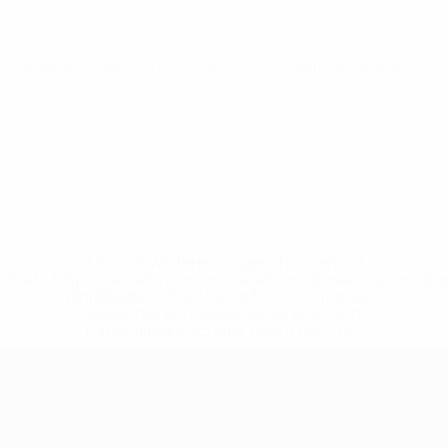
European Qualifiers
Fr 21 März 2025
· Qualifikationsrunde
* Bis auf Weiteres ausgeschlossen. <a
href='https://de.uefa.com/insideuefa/mediaservices/medi
148df89ea5e1-8fa63590fb30-1000--fifa-uefa-
suspendieren-russische-vereine-und-
nationalmannschaft/'>Mehr hier</a>
European Qualifiers