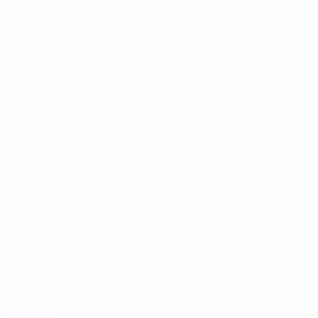
Spiele
Teams
Gruppen
News
UEFA.tv
Über
Stat.
Shop
AUCH
BESUCHEN
UEFA.com
Die UEFA
UEFA-Stiftung
für Kinder
SPRACHE &AUML;NDERN
Deutsch
English
Français
Deutsch
Русский
Español
Italiano
Português
Die offizielle App herunterladen
Datenschutz