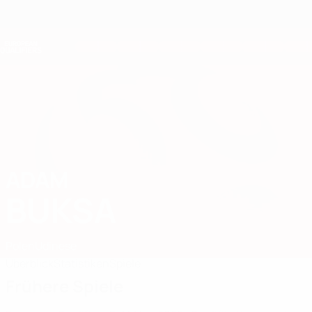
Direkt
zum
Hauptinhalt
Nations League &amp; Women's EURO
Erhalten
Live-Ergebnisse &amp; Statistiken
European Qualifiers
ADAM
Adam Buksa Stat. 2026
BUKSA
Polen
Udinese
Überblick
Statistiken
Spiele
Frühere Spiele