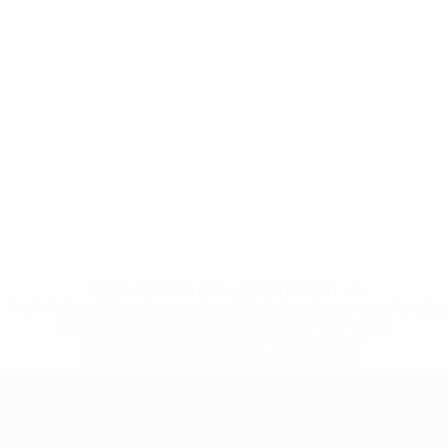
* Bis auf Weiteres ausgeschlossen. <a
href='https://de.uefa.com/insideuefa/mediaservices/medi
148df89ea5e1-8fa63590fb30-1000--fifa-uefa-
suspendieren-russische-vereine-und-
nationalmannschaft/'>Mehr hier</a>
European Qualifiers