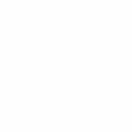
187 cm
80 kg
GRÖSSE
GEWICHT
Wichtige Statistiken
Alle Statistiken
2
58
Absolvierte Spiele
Gespielte Minuten
19,34 im Schnitt pro Spiel
0
0
Tore
Zweikämpfe
3
83,5%
Bälle gewonnen
Passgenauigkeit (%)
1 im Schnitt pro Spiel
30,81
7,01
Top-Speed (km/h)
Zurückgelegte Distanz
27,74 im Schnitt pro Spiel
(km)
2,34 im Schnitt pro Spiel
0
0
Gelbe Karten
Rote Karten