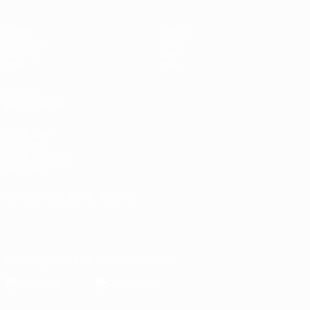
Spiele
Teams
Gruppen
News
UEFA.tv
Über
Stat.
Shop
AUCH
BESUCHEN
UEFA.com
Die UEFA
UEFA-Stiftung
für Kinder
SPRACHE &AUML;NDERN
Deutsch
English
Français
Deutsch
Русский
Español
Italiano
Português
Die offizielle App herunterladen