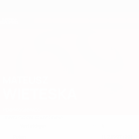
Direkt
zum
Hauptinhalt
Nations League &amp; Women's EURO
Erhalten
Live-Ergebnisse &amp; Statistiken
European Qualifiers
MATEUSZ
Mateusz Wieteska Stat. 2026
WIETESKA
Polen
Kocaelispor
Überblick
Statistiken
Spiele
Verteidiger
4
POSITION
TRIKOTNUMMER
Polen
11.2.1997 (29)
LAND
GEBURTSDATUM